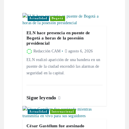
i
Actualidad
Bogotá
ó
ELN hace presencia en puente de
n
Bogotá a horas de la posesión
presidencial
d
Redacción CAM
agosto 6, 2026
ELN realizó aparición de una bandera en un
e
puente de la ciudad encendió las alarmas de
seguridad en la capital.
e
n
Sigue leyendo
t
Actualidad
Internacional
r
César Gastélum fue asesinado