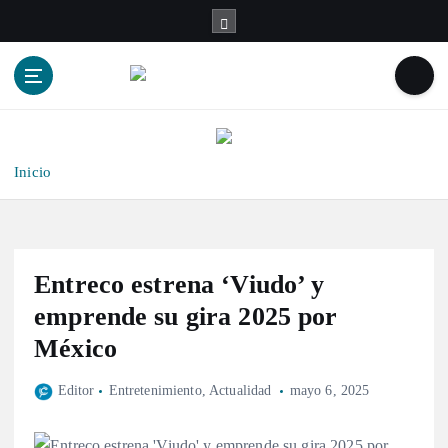
S
a
l
t
a
r
a
l
Inicio
c
o
n
t
Entreco estrena ‘Viudo’ y
e
n
emprende su gira 2025 por
i
México
d
o
Editor
Entretenimiento
,
Actualidad
mayo 6, 2025