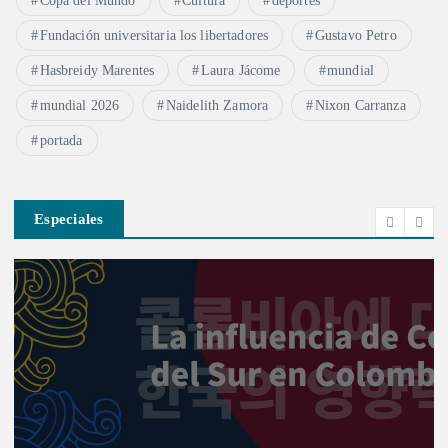
Copa del Mundo
Cultura
deportes
Fundación universitaria los libertadores
Gustavo Petro
Hasbreidy Marentes
Laura Jácome
mundial
mundial 2026
Naidelith Zamora
Nixon Carranza
portada
Especiales