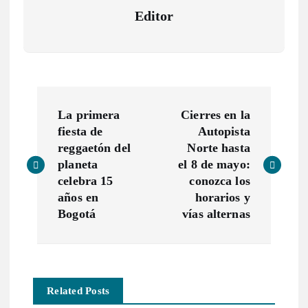
Editor
N
La primera
Cierres en la
a
fiesta de
Autopista
reggaetón del
Norte hasta
v
planeta
el 8 de mayo:
celebra 15
conozca los
e
años en
horarios y
Bogotá
vías alternas
g
a
Related Posts
c