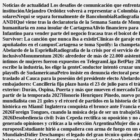
Saltar
Noticias de actualidad
Los desafíos de comunicación que enfrenta
al
institución
Alejandro Ordóñez volverá a representar a Colombia
contenido
solares
Nequi se separa formalmente de Bancolombia
Radiografía 
ANDI
Qué viene tras la declaratoria de la Semana Santa de Mom
humanitaria en zona insular de Cartagena
Alivio financiero para 
Infantino para vender parte del negocio fracasa tras el boicot d
Survivor: La canción que nunca iba a existir
Clínicas de garaje en
apuñalados en el campus
Cartagena se toma Spotify: la champeta 
Abelardo de la Espriella
Radiografía de la crisis por el servicio 
inclusivo
Monumentum 2026: alrededor de más de 22.000 asistentes
íntimos de mujeres fueron expuestos en Telegram
Liga BetPlay 202
escribe la industria, los elige la gente
Conductor intentó cruzar un
playoffs de Sudamericana
Petro insiste en denuncia electoral pese
traslado al Cauca para la posesión del presidente electo Abelardo 
embajadores: Cancillería fija plazo hasta el 23 de julio para el tr
exterior: Durán, Ospina, Puerta y más que mueven el mercado
Ta
partir de la temporada 2027
Honorio Henríquez Pinedo, nuevo pres
mundialista con 21 goles y el récord de partidos en la historia d
histórica en Miami! Inglaterra conquista el bronce ante Francia en
2026
Foreign Tongues, cuando la música deja de ser un trabajo
Sl
2026
Desobediencia civil: Iván Cepeda rectifica su oposición y no a
generado opiniones y criticas a la selección Argentina
Mujer dio a 
europeos
Estudiante hirió a compañera con arma de fuego en un 
Mundiales
Didier Deschamps: el legado del gran técnico quien dej