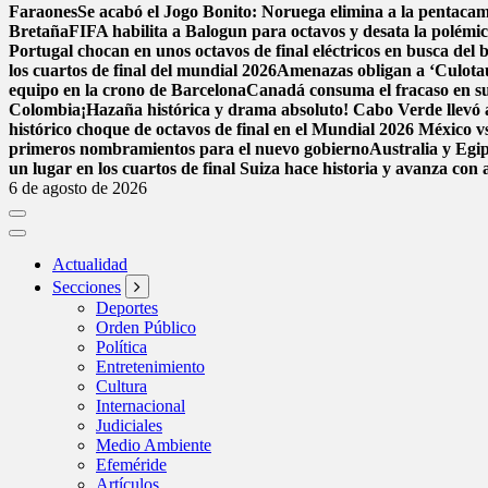
Faraones
Se acabó el Jogo Bonito: Noruega elimina a la pentac
Bretaña
FIFA habilita a Balogun para octavos y desata la polémi
Portugal chocan en unos octavos de final eléctricos en busca del 
los cuartos de final del mundial 2026
Amenazas obligan a ‘Culota
equipo en la crono de Barcelona
Canadá consuma el fracaso en su
Colombia
¡Hazaña histórica y drama absoluto! Cabo Verde llevó a
histórico choque de octavos de final en el Mundial 2026
México vs
primeros nombramientos para el nuevo gobierno
Australia y Egi
un lugar en los cuartos de final
Suiza hace historia y avanza con 
6 de agosto de 2026
Actualidad
Secciones
Deportes
Orden Público
Política
Entretenimiento
Cultura
Internacional
Judiciales
Medio Ambiente
Efeméride
Artículos