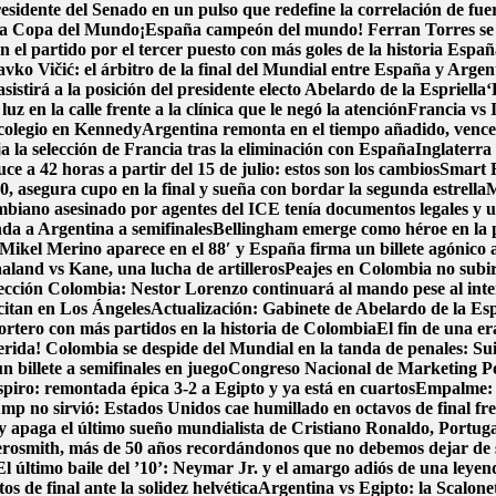
idente del Senado en un pulso que redefine la correlación de fue
e la Copa del Mundo
¡España campeón del mundo! Ferran Torres se vi
 el partido por el tercer puesto con más goles de la historia
España
avko Vičić: el árbitro de la final del Mundial entre España y Argen
sistirá a la posición del presidente electo Abelardo de la Espriella
‘
luz en la calle frente a la clínica que le negó la atención
Francia vs 
colegio en Kennedy
Argentina remonta en el tiempo añadido, vence 2-
a la selección de Francia tras la eliminación con España
Inglaterra 
e a 42 horas a partir del 15 de julio: estos son los cambios
Smart F
, asegura cupo en la final y sueña con bordar la segunda estrella
M
biano asesinado por agentes del ICE tenía documentos legales y u
nda a Argentina a semifinales
Bellingham emerge como héroe en la 
Mikel Merino aparece en el 88′ y España firma un billete agónico a
aland vs Kane, una lucha de artilleros
Peajes en Colombia no subirá
ección Colombia: Nestor Lorenzo continuará al mando pese al int
 citan en Los Ángeles
Actualización: Gabinete de Abelardo de la Espri
portero con más partidos en la historia de Colombia
El fin de una e
erida! Colombia se despide del Mundial en la tanda de penales: Su
 billete a semifinales en juego
Congreso Nacional de Marketing Pol
spiro: remontada épica 3-2 a Egipto y ya está en cuartos
Empalme: A
p no sirvió: Estados Unidos cae humillado en octavos de final fre
y apaga el último sueño mundialista de Cristiano Ronaldo, Portug
osmith, más de 50 años recordándonos que no debemos dejar de
El último baile del ’10’: Neymar Jr. y el amargo adiós de una leyen
s de final ante la solidez helvética
Argentina vs Egipto: la Scalonet