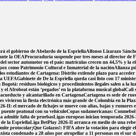
rá el gobierno de Abelardo de la Espriella
Alfonso Lizarazo Sánche
 ante la OEA
Procuraduría suspende por tres meses al director de F
del sector automotor en el país: matrículas crecen un 44,5% y la el
pox como Patrimonio Cultural e Inmaterial de la nación
Alianza pú
los estudiantes de Cartagena: Distrito extiende plazo para acceder 
e la UEFA
Gabinete de De la Espriella queda casi listo con 17 minist
 Bogotá: residuos biológicos y procedimientos ilegales salen a la lu
y el Afrobeat están ‘pegados’ en la plataforma musical global
Cali 
de acueducto y alcantarillado en Cartagena
Cartagena es sede de rued
 vivieron la fiesta electrónica más grande de Colombia en la Plaz
6-II: el mercado de fichajes se mueve con altas, bajas y rumores en
 puente peatonal con su vehículo
Copas sudamericanas: Conmebol de
 a admitir falta de pruebas
Ligas europeas inician temporada 2026-
de la Espriella
Liga BetPlay 2026-II arranca en medio de una rebeli
ámite protocolar
¡Que Golazos!: FIFA abre la votación para elegir e
xista condenado a 28 años por atropellar a 11 personas en el sur 