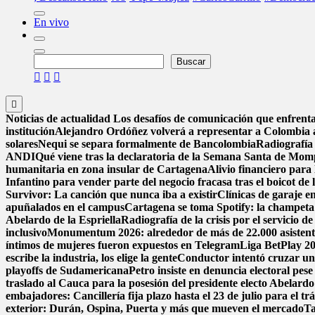
En vivo
Buscar
Buscar
Noticias de actualidad
Los desafíos de comunicación que enfrenta
institución
Alejandro Ordóñez volverá a representar a Colombia
solares
Nequi se separa formalmente de Bancolombia
Radiografía 
ANDI
Qué viene tras la declaratoria de la Semana Santa de Mom
humanitaria en zona insular de Cartagena
Alivio financiero para 
Infantino para vender parte del negocio fracasa tras el boicot d
Survivor: La canción que nunca iba a existir
Clínicas de garaje en
apuñalados en el campus
Cartagena se toma Spotify: la champeta 
Abelardo de la Espriella
Radiografía de la crisis por el servicio 
inclusivo
Monumentum 2026: alrededor de más de 22.000 asistentes
íntimos de mujeres fueron expuestos en Telegram
Liga BetPlay 202
escribe la industria, los elige la gente
Conductor intentó cruzar un
playoffs de Sudamericana
Petro insiste en denuncia electoral pese
traslado al Cauca para la posesión del presidente electo Abelardo 
embajadores: Cancillería fija plazo hasta el 23 de julio para el tr
exterior: Durán, Ospina, Puerta y más que mueven el mercado
Ta