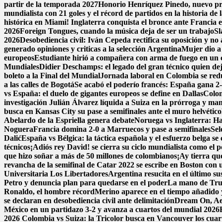
partir de la temporada 2027
Honorio Henríquez Pinedo, nuevo pres
mundialista con 21 goles y el récord de partidos en la historia d
histórica en Miami! Inglaterra conquista el bronce ante Francia en
2026
Foreign Tongues, cuando la música deja de ser un trabajo
Sl
2026
Desobediencia civil: Iván Cepeda rectifica su oposición y no a
generado opiniones y criticas a la selección Argentina
Mujer dio a 
europeos
Estudiante hirió a compañera con arma de fuego en un 
Mundiales
Didier Deschamps: el legado del gran técnico quien dej
boleto a la Final del Mundial
Jornada laboral en Colombia se reduc
a las calles de Bogotá
Se acabó el poderío francés: España gana 2-0
vs España: el duelo de gigantes europeos se define en Dallas
Colom
investigación
Julián Álvarez líquida a Suiza en la prórroga y ma
busca en Kansas City su pase a semifinales ante el muro helvético
Abelardo de la Espriella genera debate
Noruega vs Inglaterra: Ha
Noguera
Francia domina 2-0 a Marruecos y pase a semifinales
Sel
Dalić
España vs Bélgica: la táctica española y el esfuerzo belga se
técnicos
¡Adiós rey David! se cierra su ciclo mundialista como el 
que hizo soñar a más de 50 millones de colombianos
¡Ay tierra qu
revancha de la semifinal de Catar 2022 se escribe en Boston con un
Universitaria Los Libertadores
Argentina resucita en el último su
Petro y denuncia plan para quedarse en el poder
La mano de Trum
Ronaldo, el hombre récord
Merino aparece en el tiempo añadido 
se declaran en desobediencia civil ante delimitación
Dream On, Aer
México en un partidazo 3-2 y avanza a cuartos del mundial 2026
2026
Colombia vs Suiza: la Tricolor busca en Vancouver los cuarto