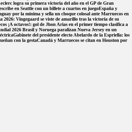
eclerc logra su primera victoria del año en el GP de Gran
scribe en Seattle con un billete a cuartos en juego
España y
aguay por la mínima y sella un choque colosal ante Marruecos en
 2026: Vingegaard se viste de amarillo tras la victoria de su
ecos
¡A octavos!: gol de Jhon Arias en el primer tiempo clasifica a
Mundial 2026
Brasil y Noruega paralizan Nueva Jersey en un
éctrica
Gabinete del presidente electo Abelardo de la Espriella: los
sueñan con la gesta
Canadá y Marruecos se citan en Houston por