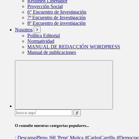
Resumen Libertador
Proyección Social
6° Encuentro de Investigación
7ª Encuentro de Investigación
8º Encuentro de investigación
Nosotros
Política Editorial
Normatividad
MANUAL DE REDACCIÓN WORDPRESS
Manual de publicaciones
Buscar:
O consulte nuestras categorías populares...
; DescansoPleno
!68
'Pepe' Mujica
#CarlosCarrillo
#Democrac