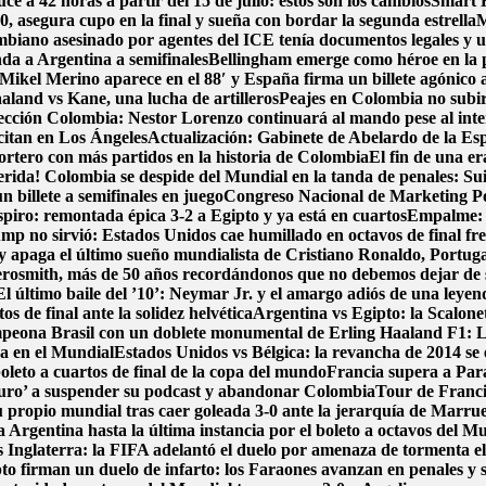
e a 42 horas a partir del 15 de julio: estos son los cambios
Smart F
, asegura cupo en la final y sueña con bordar la segunda estrella
M
biano asesinado por agentes del ICE tenía documentos legales y u
nda a Argentina a semifinales
Bellingham emerge como héroe en la 
Mikel Merino aparece en el 88′ y España firma un billete agónico a
aland vs Kane, una lucha de artilleros
Peajes en Colombia no subirá
ección Colombia: Nestor Lorenzo continuará al mando pese al int
 citan en Los Ángeles
Actualización: Gabinete de Abelardo de la Espri
portero con más partidos en la historia de Colombia
El fin de una e
erida! Colombia se despide del Mundial en la tanda de penales: Su
 billete a semifinales en juego
Congreso Nacional de Marketing Pol
spiro: remontada épica 3-2 a Egipto y ya está en cuartos
Empalme: A
p no sirvió: Estados Unidos cae humillado en octavos de final fre
y apaga el último sueño mundialista de Cristiano Ronaldo, Portug
osmith, más de 50 años recordándonos que no debemos dejar de
El último baile del ’10’: Neymar Jr. y el amargo adiós de una leyen
s de final ante la solidez helvética
Argentina vs Egipto: la Scalonet
ampeona Brasil con un doblete monumental de Erling Haaland
F1: L
ca en el Mundial
Estados Unidos vs Bélgica: la revancha de 2014 se e
boleto a cuartos de final de la copa del mundo
Francia supera a Par
uro’ a suspender su podcast y abandonar Colombia
Tour de Francia
 propio mundial tras caer goleada 3-0 ante la jerarquía de Marru
 Argentina hasta la última instancia por el boleto a octavos del 
 Inglaterra: la FIFA adelantó el duelo por amenaza de tormenta el
pto firman un duelo de infarto: los Faraones avanzan en penales y 