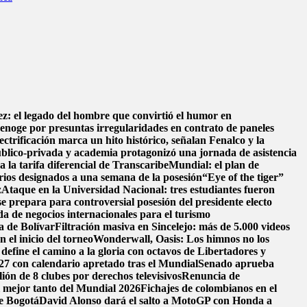
z: el legado del hombre que convirtió el humor en
enoge por presuntas irregularidades en contrato de paneles
ectrificación marca un hito histórico, señalan Fenalco y la
blico-privada y academia protagonizó una jornada de asistencia
a la tarifa diferencial de Transcaribe
Mundial: el plan de
erios designados a una semana de la posesión
“Eye of the tiger”
z
Ataque en la Universidad Nacional: tres estudiantes fueron
se prepara para controversial posesión del presidente electo
a de negocios internacionales para el turismo
a de Bolívar
Filtración masiva en Sincelejo: más de 5.000 videos
 el inicio del torneo
Wonderwall, Oasis: Los himnos no los
fine el camino a la gloria con octavos de Libertadores y
27 con calendario apretado tras el Mundial
Senado aprueba
ón de 8 clubes por derechos televisivos
Renuncia de
l mejor tanto del Mundial 2026
Fichajes de colombianos en el
de Bogotá
David Alonso dará el salto a MotoGP con Honda a