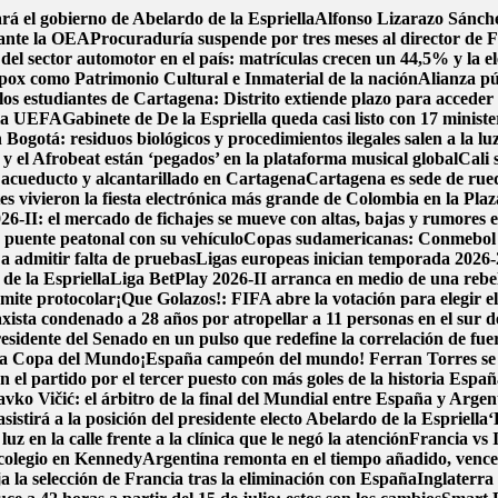
rá el gobierno de Abelardo de la Espriella
Alfonso Lizarazo Sánche
 ante la OEA
Procuraduría suspende por tres meses al director de F
del sector automotor en el país: matrículas crecen un 44,5% y la el
pox como Patrimonio Cultural e Inmaterial de la nación
Alianza pú
los estudiantes de Cartagena: Distrito extiende plazo para acceder 
e la UEFA
Gabinete de De la Espriella queda casi listo con 17 minist
 Bogotá: residuos biológicos y procedimientos ilegales salen a la lu
y el Afrobeat están ‘pegados’ en la plataforma musical global
Cali 
de acueducto y alcantarillado en Cartagena
Cartagena es sede de rued
 vivieron la fiesta electrónica más grande de Colombia en la Plaz
6-II: el mercado de fichajes se mueve con altas, bajas y rumores en
 puente peatonal con su vehículo
Copas sudamericanas: Conmebol de
 a admitir falta de pruebas
Ligas europeas inician temporada 2026-
de la Espriella
Liga BetPlay 2026-II arranca en medio de una rebeli
ámite protocolar
¡Que Golazos!: FIFA abre la votación para elegir e
xista condenado a 28 años por atropellar a 11 personas en el sur 
idente del Senado en un pulso que redefine la correlación de fue
e la Copa del Mundo
¡España campeón del mundo! Ferran Torres se vi
 el partido por el tercer puesto con más goles de la historia
España
avko Vičić: el árbitro de la final del Mundial entre España y Argen
sistirá a la posición del presidente electo Abelardo de la Espriella
‘
luz en la calle frente a la clínica que le negó la atención
Francia vs 
colegio en Kennedy
Argentina remonta en el tiempo añadido, vence 2-
a la selección de Francia tras la eliminación con España
Inglaterra 