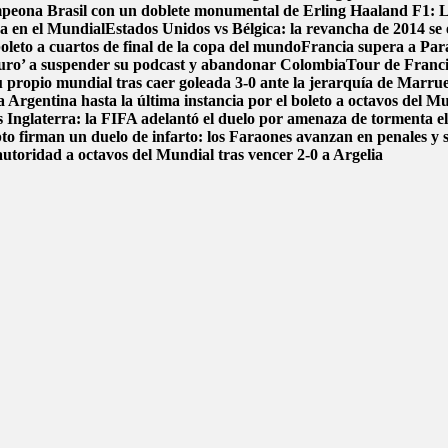
ampeona Brasil con un doblete monumental de Erling Haaland
F1: L
ca en el Mundial
Estados Unidos vs Bélgica: la revancha de 2014 se e
boleto a cuartos de final de la copa del mundo
Francia supera a Par
uro’ a suspender su podcast y abandonar Colombia
Tour de Francia
 propio mundial tras caer goleada 3-0 ante la jerarquía de Marru
 Argentina hasta la última instancia por el boleto a octavos del 
 Inglaterra: la FIFA adelantó el duelo por amenaza de tormenta el
pto firman un duelo de infarto: los Faraones avanzan en penales y 
autoridad a octavos del Mundial tras vencer 2-0 a Argelia