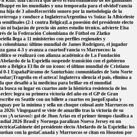
it Run: una carrera que llevó el entrenamiento de los gimnasios
bappé en los mundiales y una temporada para el olvido
Francia
na hija de 3 años
Recorrido sonoro por la metodología de la
prórroga y conduce a Inglaterra
Argentina vs Suiza: la Albiceleste
 semifinales (2-1 contra Bélgica)
La posesión del presidente electo
n ni bajarán de precio sin antes estudio técnico, advierte Elsa
erés de la Federación Colombiana de Fútbol en Zlatko
ella llega a 11 ministerios con perfiles regionales y
ra colombiana: último mundial de James Rodríguez, el jugador
iza gana 4-3 y avanza a cuartos
Francia vs Marruecos: la
ítico se realizará con alianza académica de La Fundación
belardo de la Espriella suspende transición con el gobierno
nte a Bélgica
El fin de un ícono: el último mundial de Cristiano
al 0-1 España
Páramo de Santurbán: comunidades de Soto Norte
 soñar
¡Tragedia en el azteca! Inglaterra silencia el país, elimina a
da que desafió a la medicina para brillar en el mundial
a busca su lugar en cuartos ante la histórica resistencia de los
eclerc logra su primera victoria del año en el GP de Gran
scribe en Seattle con un billete a cuartos en juego
España y
aguay por la mínima y sella un choque colosal ante Marruecos en
 2026: Vingegaard se viste de amarillo tras la victoria de su
ecos
¡A octavos!: gol de Jhon Arias en el primer tiempo clasifica a
Mundial 2026
Brasil y Noruega paralizan Nueva Jersey en un
éctrica
Gabinete del presidente electo Abelardo de la Espriella: los
sueñan con la gesta
Canadá y Marruecos se citan en Houston por