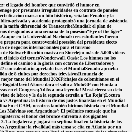
z: el legado del hombre que convirtió el humor en
enoge por presuntas irregularidades en contrato de paneles
ectrificación marca un hito histórico, señalan Fenalco y la
blico-privada y academia protagonizó una jornada de asistencia
a la tarifa diferencial de Transcaribe
Mundial: el plan de
erios designados a una semana de la posesión
“Eye of the tiger”
z
Ataque en la Universidad Nacional: tres estudiantes fueron
se prepara para controversial posesión del presidente electo
a de negocios internacionales para el turismo
a de Bolívar
Filtración masiva en Sincelejo: más de 5.000 videos
 el inicio del torneo
Wonderwall, Oasis: Los himnos no los
fine el camino a la gloria con octavos de Libertadores y
27 con calendario apretado tras el Mundial
Senado aprueba
ón de 8 clubes por derechos televisivos
Renuncia de
l mejor tanto del Mundial 2026
Fichajes de colombianos en el
de Bogotá
David Alonso dará el salto a MotoGP con Honda a
rzas en el Congreso
¡Adiós a una leyenda! Messi cierra su ciclo
ste de héroe y le da la segunda estrella a ‘La Roja’
¡Locura
 vs Argentina: la historia de dos justos finalistas en el Mundial
tina
En el CAM, nosotros también hicimos historia en el Mundial
Las Malvinas son Argentinas’: El polémico mensaje que ha
Inglaterra: el honor del bronce enfrenta a dos gigantes
1 a Inglaterra y jugará su séptima final en la historia de los
vs Argentina: la rivalidad más tensa se cita en Atlanta por un