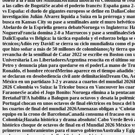
boleto a la Final del Mundial
Jornada laboral en Colombia se reduc
a las calles de Bogotá
Se acabó el poderío francés: España gana 2-0
vs España: el duelo de gigantes europeos se define en Dallas
Colom
investigación
Julián Álvarez líquida a Suiza en la prórroga y ma
busca en Kansas City su pase a semifinales ante el muro helvético
Abelardo de la Espriella genera debate
Noruega vs Inglaterra: Ha
Noguera
Francia domina 2-0 a Marruecos y pase a semifinales
Sel
Dalić
España vs Bélgica: la táctica española y el esfuerzo belga se
técnicos
¡Adiós rey David! se cierra su ciclo mundialista como el 
que hizo soñar a más de 50 millones de colombianos
¡Ay tierra qu
revancha de la semifinal de Catar 2022 se escribe en Boston con un
Universitaria Los Libertadores
Argentina resucita en el último su
Petro y denuncia plan para quedarse en el poder
La mano de Trum
Ronaldo, el hombre récord
Merino aparece en el tiempo añadido 
se declaran en desobediencia civil ante delimitación
Dream On, Aer
México en un partidazo 3-2 y avanza a cuartos del mundial 2026
2026
Colombia vs Suiza: la Tricolor busca en Vancouver los cuarto
Faraones
Se acabó el Jogo Bonito: Noruega elimina a la pentac
Bretaña
FIFA habilita a Balogun para octavos y desata la polémi
Portugal chocan en unos octavos de final eléctricos en busca del 
los cuartos de final del mundial 2026
Amenazas obligan a ‘Culota
equipo en la crono de Barcelona
Canadá consuma el fracaso en su
Colombia
¡Hazaña histórica y drama absoluto! Cabo Verde llevó a
histórico choque de octavos de final en el Mundial 2026
México vs
primeros nombramientos para el nuevo gobierno
Australia y Egi