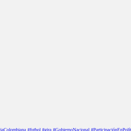
iaColombiana
#futbol
#gira
#GobiernoNacional
#ParticipaciónEnPolít