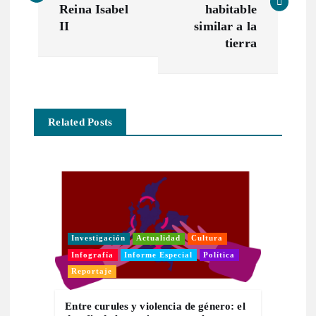
v
Reina Isabel
habitable
II
similar a la
e
tierra
g
a
Related Posts
c
i
ó
Investigación
Actualidad
Cultura
n
Infografía
Informe Especial
Política
Reportaje
d
Entre curules y violencia de género: el