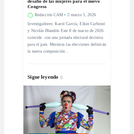
e
desafío de las mujeres para el nuevo
Congreso
e
Redacción CAM
marzo 5, 2026
Investigadores: Karol García, Elkin Carbonó
n
y Nicolás Blandón Este 8 de marzo de 2026
coincide con una jornada electoral decisiva
t
para el país. Mientras las elecciones definirán
la nueva composición…
r
a
Sigue leyendo
d
a
s