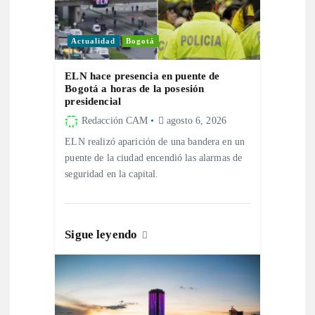
ó
n
Actualidad
Bogotá
d
ELN hace presencia en puente de
Bogotá a horas de la posesión
e
presidencial
Redacción CAM
agosto 6, 2026
e
ELN realizó aparición de una bandera en un
puente de la ciudad encendió las alarmas de
n
seguridad en la capital.
t
r
Sigue leyendo
a
d