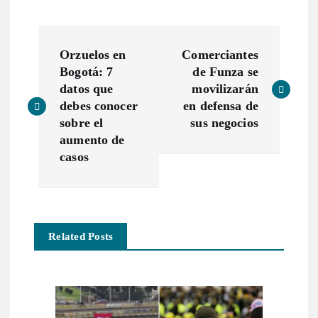
N
Orzuelos en
Comerciantes
a
Bogotá: 7
de Funza se
datos que
movilizarán
v
debes conocer
en defensa de
sobre el
sus negocios
e
aumento de
casos
g
a
Related Posts
c
i