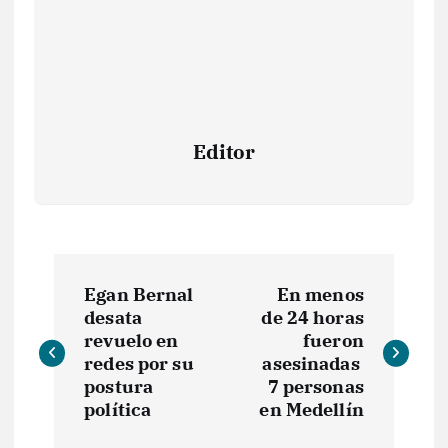
Editor
N
Egan Bernal
En menos
a
desata
de 24 horas
revuelo en
fueron
v
redes por su
asesinadas
postura
7 personas
e
política
en Medellín