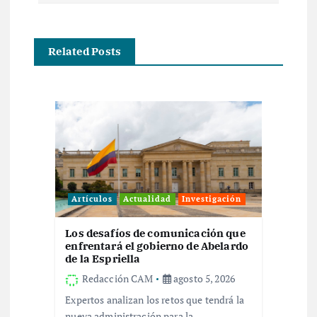
g
a
Related Posts
c
i
ó
n
Artículos
Actualidad
Investigación
d
Los desafíos de comunicación que
enfrentará el gobierno de Abelardo
e
de la Espriella
Redacción CAM
agosto 5, 2026
e
Expertos analizan los retos que tendrá la
nueva administración para la