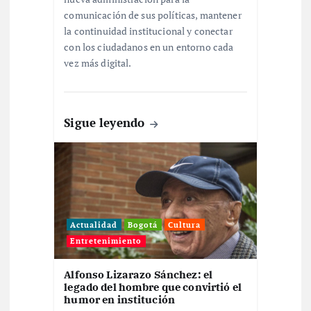
n
comunicación de sus políticas, mantener
la continuidad institucional y conectar
t
con los ciudadanos en un entorno cada
vez más digital.
r
a
Sigue leyendo
d
a
s
Actualidad
Bogotá
Cultura
Entretenimiento
Alfonso Lizarazo Sánchez: el
legado del hombre que convirtió el
humor en institución