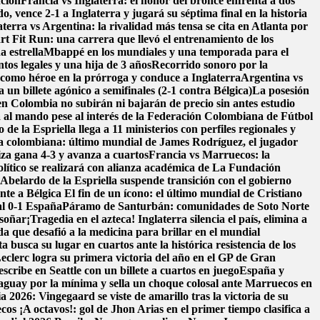
nción
Francia vs Inglaterra: el honor del bronce enfrenta a dos
, vence 2-1 a Inglaterra y jugará su séptima final en la historia
aterra vs Argentina: la rivalidad más tensa se cita en Atlanta por
t Fit Run: una carrera que llevó el entrenamiento de los
a estrella
Mbappé en los mundiales y una temporada para el
os legales y una hija de 3 años
Recorrido sonoro por la
como héroe en la prórroga y conduce a Inglaterra
Argentina vs
un billete agónico a semifinales (2-1 contra Bélgica)
La posesión
en Colombia no subirán ni bajarán de precio sin antes estudio
 al mando pese al interés de la Federación Colombiana de Fútbol
de la Espriella llega a 11 ministerios con perfiles regionales y
ra colombiana: último mundial de James Rodríguez, el jugador
iza gana 4-3 y avanza a cuartos
Francia vs Marruecos: la
ítico se realizará con alianza académica de La Fundación
belardo de la Espriella suspende transición con el gobierno
nte a Bélgica
El fin de un ícono: el último mundial de Cristiano
al 0-1 España
Páramo de Santurbán: comunidades de Soto Norte
 soñar
¡Tragedia en el azteca! Inglaterra silencia el país, elimina a
da que desafió a la medicina para brillar en el mundial
a busca su lugar en cuartos ante la histórica resistencia de los
eclerc logra su primera victoria del año en el GP de Gran
scribe en Seattle con un billete a cuartos en juego
España y
aguay por la mínima y sella un choque colosal ante Marruecos en
 2026: Vingegaard se viste de amarillo tras la victoria de su
ecos
¡A octavos!: gol de Jhon Arias en el primer tiempo clasifica a