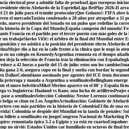
ncia electoral pese a admitir falta de pruebas
Ligas europeas inicia
esidente electo Abelardo de la Espriella
Liga BetPlay 2026-II arra
l 23 de julio para el trámite protocolar
¡Que Golazos!: FIFA abre la
ueven el mercado
Taxista condenado a 28 años por atropellar a 11 p
o, nuevo presidente del Senado en un pulso que redefine la corre
n la historia de la Copa del Mundo
¡España campeón del mundo! Ferra
nte Francia en el partido por el tercer puesto con más goles de la 
r un trabajo
Slavko Vičić: el árbitro de la final del Mundial entre
posición y no asistirá a la posición del presidente electo Abelardo d
tina
Mujer dio a luz en la calle frente a la clínica que le negó la ate
go en un colegio en Kennedy
Argentina remonta en el tiempo añadido
en deja la selección de Francia tras la eliminación con España
Ingl
duce a 42 horas a partir del 15 de julio: estos son los cambios
Smar
ña gana 2-0, asegura cupo en la final y sueña con bordar la segund
en Dallas
Colombiano asesinado por agentes del ICE tenía document
 la prórroga y manda a Argentina a semifinales
Bellingham emerge 
nte el muro helvético
Mikel Merino aparece en el 88′ y España firma 
ga vs Inglaterra: Haaland vs Kane, una lucha de artilleros
Peajes 
pase a semifinales
Selección Colombia: Nestor Lorenzo continuará
zo belga se citan en Los Ángeles
Actualización: Gabinete de Abelardo 
portero con más partidos en la historia de Colombia
El fin de una e
erida! Colombia se despide del Mundial en la tanda de penales: Su
 billete a semifinales en juego
Congreso Nacional de Marketing Pol
spiro: remontada épica 3-2 a Egipto y ya está en cuartos
Empalme: A
p no sirvió: Estados Unidos cae humillado en octavos de final fre