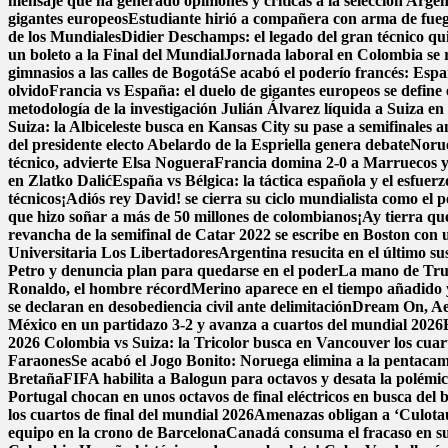
mensaje que ha generado opiniones y criticas a la selección Argen
gigantes europeos
Estudiante hirió a compañera con arma de fue
de los Mundiales
Didier Deschamps: el legado del gran técnico qui
un boleto a la Final del Mundial
Jornada laboral en Colombia se re
gimnasios a las calles de Bogotá
Se acabó el poderío francés: Espa
olvido
Francia vs España: el duelo de gigantes europeos se define 
metodología de la investigación
Julián Álvarez líquida a Suiza en
Suiza: la Albiceleste busca en Kansas City su pase a semifinales a
del presidente electo Abelardo de la Espriella genera debate
Norue
técnico, advierte Elsa Noguera
Francia domina 2-0 a Marruecos y 
en Zlatko Dalić
España vs Bélgica: la táctica española y el esfuer
técnicos
¡Adiós rey David! se cierra su ciclo mundialista como el 
que hizo soñar a más de 50 millones de colombianos
¡Ay tierra qu
revancha de la semifinal de Catar 2022 se escribe en Boston con un
Universitaria Los Libertadores
Argentina resucita en el último su
Petro y denuncia plan para quedarse en el poder
La mano de Trum
Ronaldo, el hombre récord
Merino aparece en el tiempo añadido 
se declaran en desobediencia civil ante delimitación
Dream On, Aer
México en un partidazo 3-2 y avanza a cuartos del mundial 2026
2026
Colombia vs Suiza: la Tricolor busca en Vancouver los cuarto
Faraones
Se acabó el Jogo Bonito: Noruega elimina a la pentac
Bretaña
FIFA habilita a Balogun para octavos y desata la polémi
Portugal chocan en unos octavos de final eléctricos en busca del 
los cuartos de final del mundial 2026
Amenazas obligan a ‘Culota
equipo en la crono de Barcelona
Canadá consuma el fracaso en su