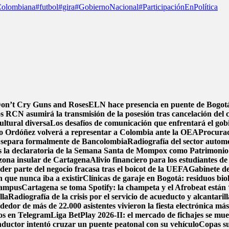
olombiana
#futbol
#gira
#GobiernoNacional
#ParticipaciónEnPolítica
 Don’t Cry Guns and Roses
ELN hace presencia en puente de Bogotá 
s RCN asumirá la transmisión de la posesión tras cancelación del 
ultural diversa
Los desafíos de comunicación que enfrentará el gob
o Ordóñez volverá a representar a Colombia ante la OEA
Procurad
 separa formalmente de Bancolombia
Radiografía del sector automo
s la declaratoria de la Semana Santa de Mompox como Patrimonio C
zona insular de Cartagena
Alivio financiero para los estudiantes de
der parte del negocio fracasa tras el boicot de la UEFA
Gabinete de
n que nunca iba a existir
Clínicas de garaje en Bogotá: residuos biol
 campus
Cartagena se toma Spotify: la champeta y el Afrobeat están 
lla
Radiografía de la crisis por el servicio de acueducto y alcantari
or de más de 22.000 asistentes vivieron la fiesta electrónica má
tos en Telegram
Liga BetPlay 2026-II: el mercado de fichajes se muev
ductor intentó cruzar un puente peatonal con su vehículo
Copas su