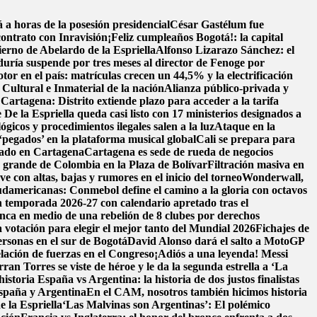
a horas de la posesión presidencial
César Gastélum fue
contrato con Inravisión
¡Feliz cumpleaños Bogotá!: la capital
ierno de Abelardo de la Espriella
Alfonso Lizarazo Sánchez: el
uría suspende por tres meses al director de Fenoge por
tor en el país: matrículas crecen un 44,5% y la electrificación
ultural e Inmaterial de la nación
Alianza público-privada y
 Cartagena: Distrito extiende plazo para acceder a la tarifa
 De la Espriella queda casi listo con 17 ministerios designados a
ógicos y procedimientos ilegales salen a la luz
Ataque en la
‘pegados’ en la plataforma musical global
Cali se prepara para
llado en Cartagena
Cartagena es sede de rueda de negocios
s grande de Colombia en la Plaza de Bolívar
Filtración masiva en
e con altas, bajas y rumores en el inicio del torneo
Wonderwall,
damericanas: Conmebol define el camino a la gloria con octavos
n temporada 2026-27 con calendario apretado tras el
nca en medio de una rebelión de 8 clubes por derechos
 votación para elegir el mejor tanto del Mundial 2026
Fichajes de
ersonas en el sur de Bogotá
David Alonso dará el salto a MotoGP
lación de fuerzas en el Congreso
¡Adiós a una leyenda! Messi
n Torres se viste de héroe y le da la segunda estrella a ‘La
historia
España vs Argentina: la historia de dos justos finalistas
 España y Argentina
En el CAM, nosotros también hicimos historia
e la Espriella
‘Las Malvinas son Argentinas’: El polémico