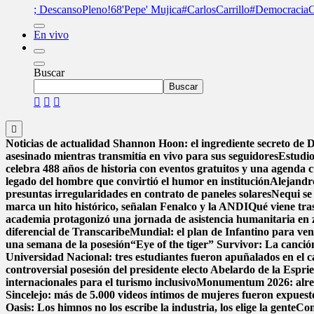
; DescansoPleno
!68
'Pepe' Mujica
#CarlosCarrillo
#DemocraciaC
En vivo
Buscar
Buscar
Noticias de actualidad
Shannon Hoon: el ingrediente secreto de
asesinado mientras transmitía en vivo para sus seguidores
Estudio
celebra 488 años de historia con eventos gratuitos y una agenda c
legado del hombre que convirtió el humor en institución
Alejandr
presuntas irregularidades en contrato de paneles solares
Nequi se
marca un hito histórico, señalan Fenalco y la ANDI
Qué viene tra
academia protagonizó una jornada de asistencia humanitaria en 
diferencial de Transcaribe
Mundial: el plan de Infantino para ven
una semana de la posesión
“Eye of the tiger” Survivor: La canció
Universidad Nacional: tres estudiantes fueron apuñalados en el
controversial posesión del presidente electo Abelardo de la Esprie
internacionales para el turismo inclusivo
Monumentum 2026: alreded
Sincelejo: más de 5.000 videos íntimos de mujeres fueron expues
Oasis: Los himnos no los escribe la industria, los elige la gente
Con