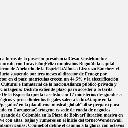
a horas de la posesión presidencial
César Gastélum fue
contrato con Inravisión
¡Feliz cumpleaños Bogotá!: la capital
ierno de Abelardo de la Espriella
Alfonso Lizarazo Sánchez: el
uría suspende por tres meses al director de Fenoge por
tor en el país: matrículas crecen un 44,5% y la electrificación
ultural e Inmaterial de la nación
Alianza público-privada y
 Cartagena: Distrito extiende plazo para acceder a la tarifa
 De la Espriella queda casi listo con 17 ministerios designados a
ógicos y procedimientos ilegales salen a la luz
Ataque en la
‘pegados’ en la plataforma musical global
Cali se prepara para
llado en Cartagena
Cartagena es sede de rueda de negocios
s grande de Colombia en la Plaza de Bolívar
Filtración masiva en
e con altas, bajas y rumores en el inicio del torneo
Wonderwall,
damericanas: Conmebol define el camino a la gloria con octavos