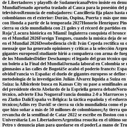
de Libertadores y playoffs de Sudamericana
Petro insiste en denu
Mundial
Senado aprueba traslado al Cauca para la posesión del pr
televisivos
Renuncia de embajadores: Cancillería fija plazo hasta e
colombianos en el exterior: Durán, Ospina, Puerta y más que m
con Honda a partir de la temporada 2027
Honorio Henríquez Pined
cierra su ciclo mundialista con 21 goles y el récord de partidos e
Roja’
¡Locura histórica en Miami! Inglaterra conquista el bronce a
en el Mundial 2026
Foreign Tongues, cuando la música deja de se
en el Mundial 2026
Desobediencia civil: Iván Cepeda rectifica su o
mensaje que ha generado opiniones y criticas a la selección Argen
gigantes europeos
Estudiante hirió a compañera con arma de fue
de los Mundiales
Didier Deschamps: el legado del gran técnico qui
un boleto a la Final del Mundial
Jornada laboral en Colombia se re
gimnasios a las calles de Bogotá
Se acabó el poderío francés: Espa
olvido
Francia vs España: el duelo de gigantes europeos se define 
metodología de la investigación
Julián Álvarez líquida a Suiza en
Suiza: la Albiceleste busca en Kansas City su pase a semifinales a
del presidente electo Abelardo de la Espriella genera debate
Norue
técnico, advierte Elsa Noguera
Francia domina 2-0 a Marruecos y 
en Zlatko Dalić
España vs Bélgica: la táctica española y el esfuer
técnicos
¡Adiós rey David! se cierra su ciclo mundialista como el 
que hizo soñar a más de 50 millones de colombianos
¡Ay tierra qu
revancha de la semifinal de Catar 2022 se escribe en Boston con un
Universitaria Los Libertadores
Argentina resucita en el último su
Petro y denuncia plan para quedarse en el poder
La mano de Trum