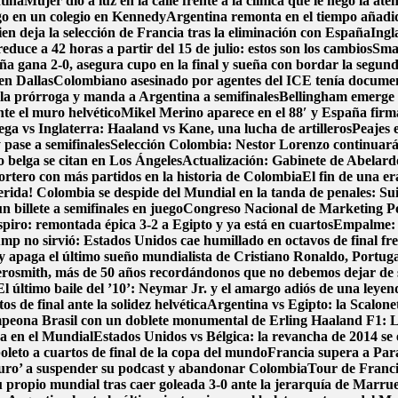
tina
Mujer dio a luz en la calle frente a la clínica que le negó la ate
go en un colegio en Kennedy
Argentina remonta en el tiempo añadido
en deja la selección de Francia tras la eliminación con España
Ingl
duce a 42 horas a partir del 15 de julio: estos son los cambios
Smar
ña gana 2-0, asegura cupo en la final y sueña con bordar la segund
en Dallas
Colombiano asesinado por agentes del ICE tenía document
 la prórroga y manda a Argentina a semifinales
Bellingham emerge 
nte el muro helvético
Mikel Merino aparece en el 88′ y España firma 
ga vs Inglaterra: Haaland vs Kane, una lucha de artilleros
Peajes 
pase a semifinales
Selección Colombia: Nestor Lorenzo continuará
zo belga se citan en Los Ángeles
Actualización: Gabinete de Abelardo 
portero con más partidos en la historia de Colombia
El fin de una e
erida! Colombia se despide del Mundial en la tanda de penales: Su
 billete a semifinales en juego
Congreso Nacional de Marketing Pol
spiro: remontada épica 3-2 a Egipto y ya está en cuartos
Empalme: A
p no sirvió: Estados Unidos cae humillado en octavos de final fre
y apaga el último sueño mundialista de Cristiano Ronaldo, Portug
osmith, más de 50 años recordándonos que no debemos dejar de
El último baile del ’10’: Neymar Jr. y el amargo adiós de una leyen
s de final ante la solidez helvética
Argentina vs Egipto: la Scalonet
ampeona Brasil con un doblete monumental de Erling Haaland
F1: L
ca en el Mundial
Estados Unidos vs Bélgica: la revancha de 2014 se e
boleto a cuartos de final de la copa del mundo
Francia supera a Par
uro’ a suspender su podcast y abandonar Colombia
Tour de Francia
 propio mundial tras caer goleada 3-0 ante la jerarquía de Marru