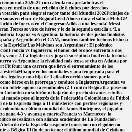
n temporada 2026-27 con calendario apretado tras el
nca en medio de una rebelión de 8 clubes por derechos
 votación para elegir el mejor tanto del Mundial 2026
Fichajes de
ersonas en el sur de Bogotá
David Alonso dará el salto a MotoGP
lación de fuerzas en el Congreso
¡Adiós a una leyenda! Messi
n Torres se viste de héroe y le da la segunda estrella a ‘La
historia
España vs Argentina: la historia de dos justos finalistas
 España y Argentina
En el CAM, nosotros también hicimos historia
e la Espriella
‘Las Malvinas son Argentinas’: El polémico
nción
Francia vs Inglaterra: el honor del bronce enfrenta a dos
, vence 2-1 a Inglaterra y jugará su séptima final en la historia
aterra vs Argentina: la rivalidad más tensa se cita en Atlanta por
t Fit Run: una carrera que llevó el entrenamiento de los
a estrella
Mbappé en los mundiales y una temporada para el
os legales y una hija de 3 años
Recorrido sonoro por la
como héroe en la prórroga y conduce a Inglaterra
Argentina vs
un billete agónico a semifinales (2-1 contra Bélgica)
La posesión
en Colombia no subirán ni bajarán de precio sin antes estudio
 al mando pese al interés de la Federación Colombiana de Fútbol
de la Espriella llega a 11 ministerios con perfiles regionales y
ra colombiana: último mundial de James Rodríguez, el jugador
iza gana 4-3 y avanza a cuartos
Francia vs Marruecos: la
ítico se realizará con alianza académica de La Fundación
belardo de la Espriella suspende transición con el gobierno
nte a Bélgica
El fin de un ícono: el último mundial de Cristiano