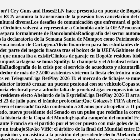
 Don’t Cry Guns and Roses
ELN hace presencia en puente de Bogotá 
s RCN asumirá la transmisión de la posesión tras cancelación del 
ultural diversa
Los desafíos de comunicación que enfrentará el gob
o Ordóñez volverá a representar a Colombia ante la OEA
Procurad
 separa formalmente de Bancolombia
Radiografía del sector automo
s la declaratoria de la Semana Santa de Mompox como Patrimonio C
zona insular de Cartagena
Alivio financiero para los estudiantes de
der parte del negocio fracasa tras el boicot de la UEFA
Gabinete de
n que nunca iba a existir
Clínicas de garaje en Bogotá: residuos biol
 campus
Cartagena se toma Spotify: la champeta y el Afrobeat están 
lla
Radiografía de la crisis por el servicio de acueducto y alcantari
or de más de 22.000 asistentes vivieron la fiesta electrónica má
tos en Telegram
Liga BetPlay 2026-II: el mercado de fichajes se muev
ductor intentó cruzar un puente peatonal con su vehículo
Copas su
ncia electoral pese a admitir falta de pruebas
Ligas europeas inicia
esidente electo Abelardo de la Espriella
Liga BetPlay 2026-II arra
l 23 de julio para el trámite protocolar
¡Que Golazos!: FIFA abre la
ueven el mercado
Taxista condenado a 28 años por atropellar a 11 p
o, nuevo presidente del Senado en un pulso que redefine la corre
n la historia de la Copa del Mundo
¡España campeón del mundo! Ferra
nte Francia en el partido por el tercer puesto con más goles de la 
r un trabajo
Slavko Vičić: el árbitro de la final del Mundial entre
posición y no asistirá a la posición del presidente electo Abelardo d