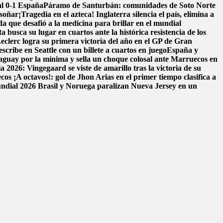
al 0-1 España
Páramo de Santurbán: comunidades de Soto Norte
 soñar
¡Tragedia en el azteca! Inglaterra silencia el país, elimina a
da que desafió a la medicina para brillar en el mundial
a busca su lugar en cuartos ante la histórica resistencia de los
eclerc logra su primera victoria del año en el GP de Gran
scribe en Seattle con un billete a cuartos en juego
España y
aguay por la mínima y sella un choque colosal ante Marruecos en
 2026: Vingegaard se viste de amarillo tras la victoria de su
ecos
¡A octavos!: gol de Jhon Arias en el primer tiempo clasifica a
Mundial 2026
Brasil y Noruega paralizan Nueva Jersey en un