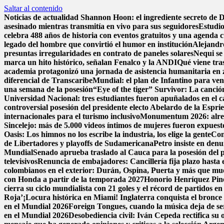
Saltar al contenido
Noticias de actualidad
Shannon Hoon: el ingrediente secreto de
asesinado mientras transmitía en vivo para sus seguidores
Estudio
celebra 488 años de historia con eventos gratuitos y una agenda c
legado del hombre que convirtió el humor en institución
Alejandr
presuntas irregularidades en contrato de paneles solares
Nequi se
marca un hito histórico, señalan Fenalco y la ANDI
Qué viene tra
academia protagonizó una jornada de asistencia humanitaria en 
diferencial de Transcaribe
Mundial: el plan de Infantino para ven
una semana de la posesión
“Eye of the tiger” Survivor: La canció
Universidad Nacional: tres estudiantes fueron apuñalados en el
controversial posesión del presidente electo Abelardo de la Esprie
internacionales para el turismo inclusivo
Monumentum 2026: alreded
Sincelejo: más de 5.000 videos íntimos de mujeres fueron expues
Oasis: Los himnos no los escribe la industria, los elige la gente
Con
de Libertadores y playoffs de Sudamericana
Petro insiste en denu
Mundial
Senado aprueba traslado al Cauca para la posesión del pr
televisivos
Renuncia de embajadores: Cancillería fija plazo hasta e
colombianos en el exterior: Durán, Ospina, Puerta y más que m
con Honda a partir de la temporada 2027
Honorio Henríquez Pined
cierra su ciclo mundialista con 21 goles y el récord de partidos e
Roja’
¡Locura histórica en Miami! Inglaterra conquista el bronce a
en el Mundial 2026
Foreign Tongues, cuando la música deja de se
en el Mundial 2026
Desobediencia civil: Iván Cepeda rectifica su o