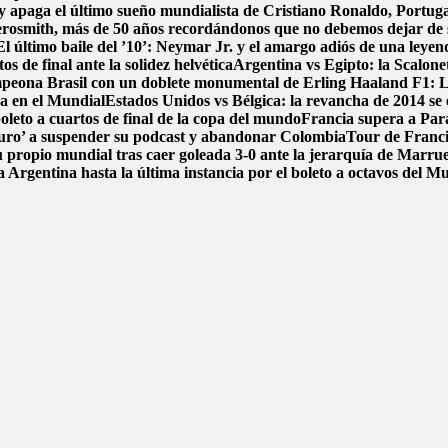
y apaga el último sueño mundialista de Cristiano Ronaldo, Portug
osmith, más de 50 años recordándonos que no debemos dejar de
El último baile del ’10’: Neymar Jr. y el amargo adiós de una leyen
s de final ante la solidez helvética
Argentina vs Egipto: la Scalonet
ampeona Brasil con un doblete monumental de Erling Haaland
F1: L
ca en el Mundial
Estados Unidos vs Bélgica: la revancha de 2014 se e
boleto a cuartos de final de la copa del mundo
Francia supera a Par
uro’ a suspender su podcast y abandonar Colombia
Tour de Francia
 propio mundial tras caer goleada 3-0 ante la jerarquía de Marru
 Argentina hasta la última instancia por el boleto a octavos del 