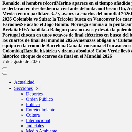
Ronaldo, el hombre récord
Merino aparece en el tiempo añadido 
se declaran en desobediencia civil ante delimitación
Dream On, Aer
México en un partidazo 3-2 y avanza a cuartos del mundial 2026
2026
Colombia vs Suiza: la Tricolor busca en Vancouver los cuarto
Faraones
Se acabó el Jogo Bonito: Noruega elimina a la pentac
Bretaña
FIFA habilita a Balogun para octavos y desata la polémi
Portugal chocan en unos octavos de final eléctricos en busca del 
los cuartos de final del mundial 2026
Amenazas obligan a ‘Culota
equipo en la crono de Barcelona
Canadá consuma el fracaso en su
Colombia
¡Hazaña histórica y drama absoluto! Cabo Verde llevó a
histórico choque de octavos de final en el Mundial 2026
7 de agosto de 2026
Actualidad
Secciones
Deportes
Orden Público
Política
Entretenimiento
Cultura
Internacional
Judiciales
Medio Ambiente