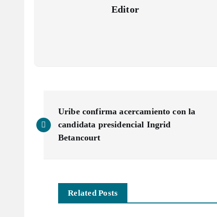
Editor
N
Uribe confirma acercamiento con la
a
candidata presidencial Ingrid
Betancourt
v
e
Related Posts
g