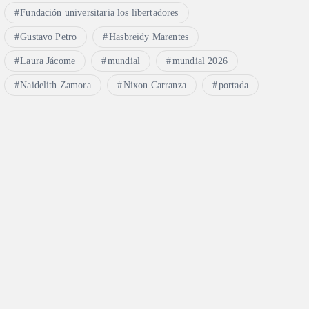
Fundación universitaria los libertadores
Gustavo Petro
Hasbreidy Marentes
Laura Jácome
mundial
mundial 2026
Naidelith Zamora
Nixon Carranza
portada