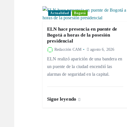
a
Actualidad
Bogotá
c
ELN hace presencia en puente de
Bogotá a horas de la posesión
i
presidencial
Redacción CAM
agosto 6, 2026
ó
ELN realizó aparición de una bandera en
un puente de la ciudad encendió las
n
alarmas de seguridad en la capital.
d
Sigue leyendo
e
e