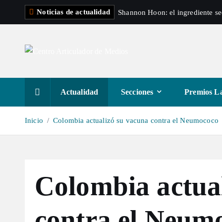
S
Noticias de actualidad
Shannon Hoon: el ingrediente s
a
l
t
a
r
a
Actualidad
Secciones
Premios La
l
c
Inicio
Colombia actualizó su vacuna contra el Neumococo
o
n
t
e
Colombia actua
n
i
d
contra el Neum
o