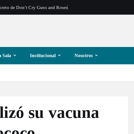
ecreto de Don’t Cry Guns and Roses
 Sala
Institucional
Nosotros
lizó su vacuna
ococo