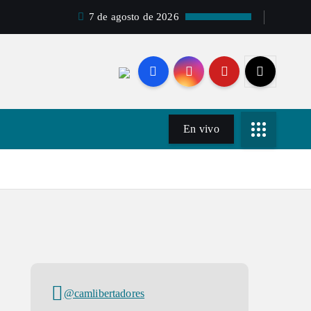
7 de agosto de 2026
En vivo
@camlibertadores