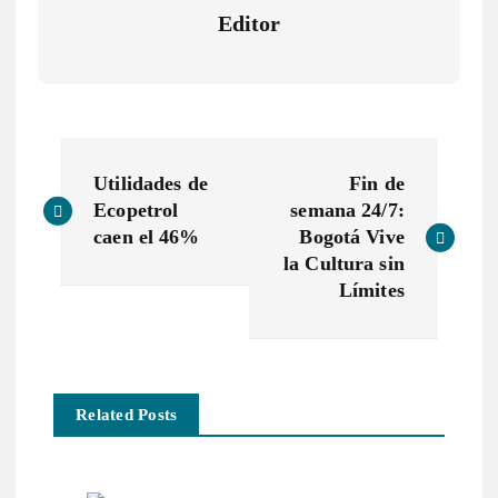
Editor
N
Utilidades de
Fin de
a
Ecopetrol
semana 24/7:
caen el 46%
Bogotá Vive
v
la Cultura sin
Límites
e
g
Related Posts
a
c