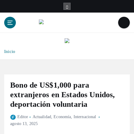
S
a
l
t
a
r
a
l
Inicio
c
o
n
t
Bono de US$1,000 para
e
n
extranjeros en Estados Unidos,
i
deportación voluntaria
d
o
Editor
Actualidad
,
Economía
,
Internacional
agosto 13, 2025