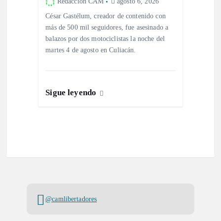
Redacción CAM
agosto 6, 2026
a
César Gastélum, creador de contenido con
más de 500 mil seguidores, fue asesinado a
d
balazos por dos motociclistas la noche del
martes 4 de agosto en Culiacán.
a
s
Sigue leyendo
@camlibertadores