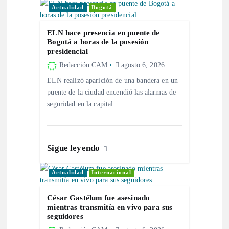
Actualidad
Bogotá
i
ELN hace presencia en puente de
ó
Bogotá a horas de la posesión
presidencial
n
Redacción CAM
agosto 6, 2026
ELN realizó aparición de una bandera en un
d
puente de la ciudad encendió las alarmas de
seguridad en la capital.
e
e
Sigue leyendo
n
Actualidad
Internacional
t
César Gastélum fue asesinado
mientras transmitía en vivo para sus
r
seguidores