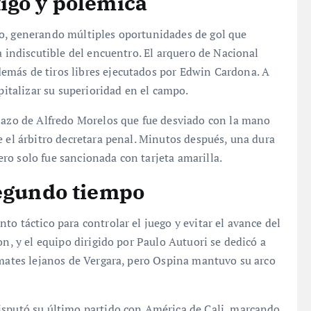
igo y polémica
do, generando múltiples oportunidades de gol que
a indiscutible del encuentro. El arquero de Nacional
emás de tiros libres ejecutados por Edwin Cardona. A
apitalizar su superioridad en el campo.
ezazo de Alfredo Morelos que fue desviado con la mano
e el árbitro decretara penal. Minutos después, una dura
ro solo fue sancionada con tarjeta amarilla.
segundo tiempo
o táctico para controlar el juego y evitar el avance del
on, y el equipo dirigido por Paulo Autuori se dedicó a
emates lejanos de Vergara, pero Ospina mantuvo su arco
isputó su último partido con América de Cali, marcando