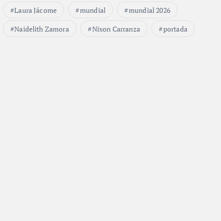
Laura Jácome
mundial
mundial 2026
Naidelith Zamora
Nixon Carranza
portada