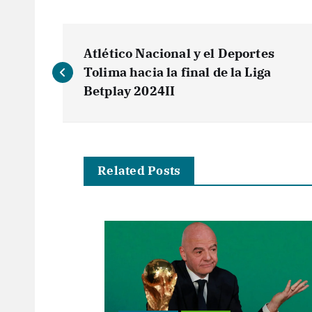
N
Atlético Nacional y el Deportes
a
Tolima hacia la final de la Liga
Betplay 2024II
v
e
Related Posts
g
a
c