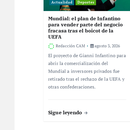
i
Actualidad
Deportes
ó
Mundial: el plan de Infantino
para vender parte del negocio
n
fracasa tras el boicot de la
UEFA
d
Redacción CAM
agosto 3, 2026
El proyecto de Gianni Infantino para
e
abrir la comercialización del
Mundial a inversores privados fue
e
retirado tras el rechazo de la UEFA y
otras confederaciones.
n
t
Sigue leyendo