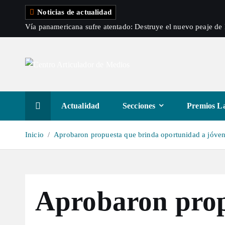
S
Noticias de actualidad
a
Vía panamericana sufre atentado: Destruye el nuevo peaje d
l
t
a
r
a
l
Actualidad
Secciones
Premios La
c
o
Inicio
Aprobaron propuesta que brinda oportunidad a jóvenes
n
t
e
n
Aprobaron prop
i
d
o