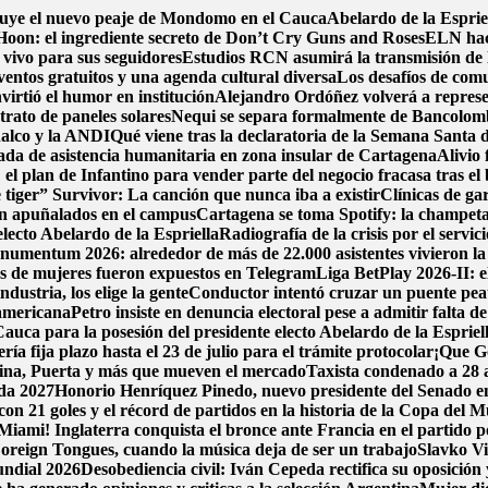
ruye el nuevo peaje de Mondomo en el Cauca
Abelardo de la Espriel
oon: el ingrediente secreto de Don’t Cry Guns and Roses
ELN hace
 vivo para sus seguidores
Estudios RCN asumirá la transmisión de la
ventos gratuitos y una agenda cultural diversa
Los desafíos de comu
irtió el humor en institución
Alejandro Ordóñez volverá a repres
trato de paneles solares
Nequi se separa formalmente de Bancolom
nalco y la ANDI
Qué viene tras la declaratoria de la Semana Santa
da de asistencia humanitaria en zona insular de Cartagena
Alivio 
el plan de Infantino para vender parte del negocio fracasa tras el
 tiger” Survivor: La canción que nunca iba a existir
Clínicas de ga
on apuñalados en el campus
Cartagena se toma Spotify: la champeta 
electo Abelardo de la Espriella
Radiografía de la crisis por el servi
umentum 2026: alrededor de más de 22.000 asistentes vivieron la 
mos de mujeres fueron expuestos en Telegram
Liga BetPlay 2026-II: e
dustria, los elige la gente
Conductor intentó cruzar un puente peat
damericana
Petro insiste en denuncia electoral pese a admitir falta d
auca para la posesión del presidente electo Abelardo de la Espriel
a fija plazo hasta el 23 de julio para el trámite protocolar
¡Que Go
pina, Puerta y más que mueven el mercado
Taxista condenado a 28 a
ada 2027
Honorio Henríquez Pinedo, nuevo presidente del Senado en 
con 21 goles y el récord de partidos en la historia de la Copa del 
Miami! Inglaterra conquista el bronce ante Francia en el partido po
oreign Tongues, cuando la música deja de ser un trabajo
Slavko Vi
undial 2026
Desobediencia civil: Iván Cepeda rectifica su oposición y