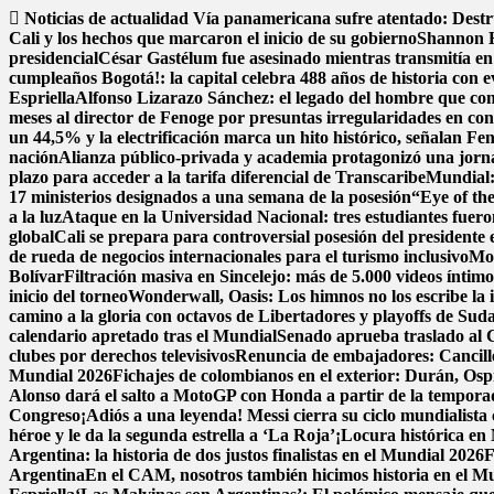
Saltar
Noticias de actualidad
Vía panamericana sufre atentado: Dest
al
Cali y los hechos que marcaron el inicio de su gobierno
Shannon H
contenido
presidencial
César Gastélum fue asesinado mientras transmitía en
cumpleaños Bogotá!: la capital celebra 488 años de historia con e
Espriella
Alfonso Lizarazo Sánchez: el legado del hombre que conv
meses al director de Fenoge por presuntas irregularidades en con
un 44,5% y la electrificación marca un hito histórico, señalan Fe
nación
Alianza público-privada y academia protagonizó una jorna
plazo para acceder a la tarifa diferencial de Transcaribe
Mundial: 
17 ministerios designados a una semana de la posesión
“Eye of the
a la luz
Ataque en la Universidad Nacional: tres estudiantes fuer
global
Cali se prepara para controversial posesión del presidente 
de rueda de negocios internacionales para el turismo inclusivo
Mon
Bolívar
Filtración masiva en Sincelejo: más de 5.000 videos ínti
inicio del torneo
Wonderwall, Oasis: Los himnos no los escribe la in
camino a la gloria con octavos de Libertadores y playoffs de Su
calendario apretado tras el Mundial
Senado aprueba traslado al C
clubes por derechos televisivos
Renuncia de embajadores: Cancillerí
Mundial 2026
Fichajes de colombianos en el exterior: Durán, Os
Alonso dará el salto a MotoGP con Honda a partir de la tempor
Congreso
¡Adiós a una leyenda! Messi cierra su ciclo mundialista 
héroe y le da la segunda estrella a ‘La Roja’
¡Locura histórica en 
Argentina: la historia de dos justos finalistas en el Mundial 2026
F
Argentina
En el CAM, nosotros también hicimos historia en el M