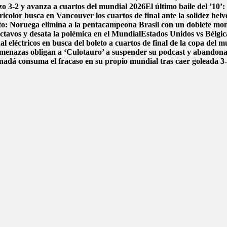
dazo 3-2 y avanza a cuartos del mundial 2026
El último baile del ’10’
icolor busca en Vancouver los cuartos de final ante la solidez helv
ito: Noruega elimina a la pentacampeona Brasil con un doblete m
ctavos y desata la polémica en el Mundial
Estados Unidos vs Bélgica
l eléctricos en busca del boleto a cuartos de final de la copa del 
menazas obligan a ‘Culotauro’ a suspender su podcast y abandon
adá consuma el fracaso en su propio mundial tras caer goleada 3