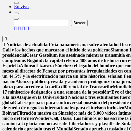
En vivo
Buscar
Buscar
Noticias de actualidad
Vía panamericana sufre atentado: Dest
Cali y los hechos que marcaron el inicio de su gobierno
Shannon H
presidencial
César Gastélum fue asesinado mientras transmitía en
cumpleaños Bogotá!: la capital celebra 488 años de historia con e
Espriella
Alfonso Lizarazo Sánchez: el legado del hombre que conv
meses al director de Fenoge por presuntas irregularidades en con
un 44,5% y la electrificación marca un hito histórico, señalan Fe
nación
Alianza público-privada y academia protagonizó una jorna
plazo para acceder a la tarifa diferencial de Transcaribe
Mundial: 
17 ministerios designados a una semana de la posesión
“Eye of the
a la luz
Ataque en la Universidad Nacional: tres estudiantes fuer
global
Cali se prepara para controversial posesión del presidente 
de rueda de negocios internacionales para el turismo inclusivo
Mon
Bolívar
Filtración masiva en Sincelejo: más de 5.000 videos ínti
inicio del torneo
Wonderwall, Oasis: Los himnos no los escribe la in
camino a la gloria con octavos de Libertadores y playoffs de Su
calendario apretado tras el Mundial
Senado aprueba traslado al C