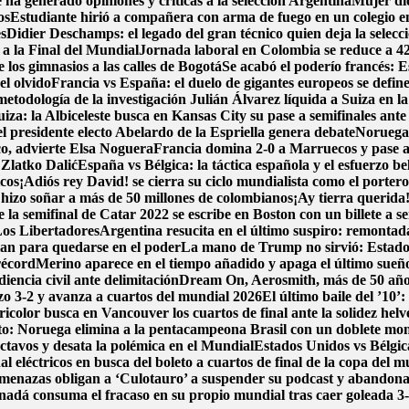
ha generado opiniones y criticas a la selección Argentina
Mujer dio
os
Estudiante hirió a compañera con arma de fuego en un colegio 
es
Didier Deschamps: el legado del gran técnico quien deja la selecc
 a la Final del Mundial
Jornada laboral en Colombia se reduce a 42 h
los gimnasios a las calles de Bogotá
Se acabó el poderío francés: E
l olvido
Francia vs España: el duelo de gigantes europeos se define
metodología de la investigación
Julián Álvarez líquida a Suiza en l
iza: la Albiceleste busca en Kansas City su pase a semifinales ante
l presidente electo Abelardo de la Espriella genera debate
Noruega 
co, advierte Elsa Noguera
Francia domina 2-0 a Marruecos y pase a
 Zlatko Dalić
España vs Bélgica: la táctica española y el esfuerzo be
icos
¡Adiós rey David! se cierra su ciclo mundialista como el porter
hizo soñar a más de 50 millones de colombianos
¡Ay tierra querida
la semifinal de Catar 2022 se escribe en Boston con un billete a se
Los Libertadores
Argentina resucita en el último suspiro: remontada
lan para quedarse en el poder
La mano de Trump no sirvió: Estados
récord
Merino aparece en el tiempo añadido y apaga el último sueñ
encia civil ante delimitación
Dream On, Aerosmith, más de 50 año
dazo 3-2 y avanza a cuartos del mundial 2026
El último baile del ’10’
icolor busca en Vancouver los cuartos de final ante la solidez helv
ito: Noruega elimina a la pentacampeona Brasil con un doblete m
ctavos y desata la polémica en el Mundial
Estados Unidos vs Bélgica
l eléctricos en busca del boleto a cuartos de final de la copa del 
menazas obligan a ‘Culotauro’ a suspender su podcast y abandon
adá consuma el fracaso en su propio mundial tras caer goleada 3