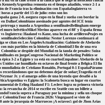
 a luz en la calle frente a la clínica que le negó la atención
Francia
en Kennedy
Argentina remonta en el tiempo añadido, vence 2-1 a
ión de Francia tras la eliminación con España
Inglaterra vs
oras a partir del 15 de julio: estos son los
spaña gana 2-0, asegura cupo en la final y sueña con bordar la
 en Dallas
Colombiano asesinado por agentes del ICE tenía
a prórroga y manda a Argentina a semifinales
Bellingham emerge
 el muro helvético
Mikel Merino aparece en el 88′ y España firma
vs Inglaterra: Haaland vs Kane, una lucha de artilleros
Peajes en
 semifinales
Selección Colombia: Nestor Lorenzo continuará al
lga se citan en Los Ángeles
Actualización: Gabinete de Abelardo
o con más partidos en la historia de Colombia
El fin de una era
! Colombia se despide del Mundial en la tanda de penales: Suiza
mifinales en juego
Congreso Nacional de Marketing Político se
 épica 3-2 a Egipto y ya está en cuartos
Empalme: Abelardo de la
 Unidos cae humillado en octavos de final frente a Bélgica
El fin
o mundialista de Cristiano Ronaldo, Portugal 0-1 España
Páramo
s recordándonos que no debemos dejar de soñar
¡Tragedia en el
: Neymar Jr. y el amargo adiós de una leyenda que desafió a la
ética
Argentina vs Egipto: la Scaloneta busca su lugar en cuartos
onumental de Erling Haaland
F1: Leclerc logra su primera victoria
: la revancha de 2014 se escribe en Seattle con un billete a
mundo
Francia supera a Paraguay por la mínima y sella un choque
ar Colombia
Tour de Francia 2026: Vingegaard se viste de
-0 ante la jerarquía de Marruecos
¡A octavos!: gol de Jhon Arias