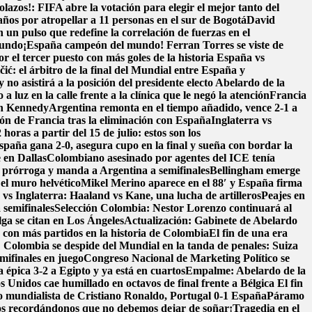
lazos!: FIFA abre la votación para elegir el mejor tanto del
ños por atropellar a 11 personas en el sur de Bogotá
David
un pulso que redefine la correlación de fuerzas en el
Mundo
¡España campeón del mundo! Ferran Torres se viste de
r el tercer puesto con más goles de la historia
España vs
čić: el árbitro de la final del Mundial entre España y
 no asistirá a la posición del presidente electo Abelardo de la
 a luz en la calle frente a la clínica que le negó la atención
Francia
en Kennedy
Argentina remonta en el tiempo añadido, vence 2-1 a
ión de Francia tras la eliminación con España
Inglaterra vs
oras a partir del 15 de julio: estos son los
spaña gana 2-0, asegura cupo en la final y sueña con bordar la
 en Dallas
Colombiano asesinado por agentes del ICE tenía
a prórroga y manda a Argentina a semifinales
Bellingham emerge
 el muro helvético
Mikel Merino aparece en el 88′ y España firma
vs Inglaterra: Haaland vs Kane, una lucha de artilleros
Peajes en
 semifinales
Selección Colombia: Nestor Lorenzo continuará al
lga se citan en Los Ángeles
Actualización: Gabinete de Abelardo
o con más partidos en la historia de Colombia
El fin de una era
! Colombia se despide del Mundial en la tanda de penales: Suiza
mifinales en juego
Congreso Nacional de Marketing Político se
 épica 3-2 a Egipto y ya está en cuartos
Empalme: Abelardo de la
 Unidos cae humillado en octavos de final frente a Bélgica
El fin
o mundialista de Cristiano Ronaldo, Portugal 0-1 España
Páramo
s recordándonos que no debemos dejar de soñar
¡Tragedia en el