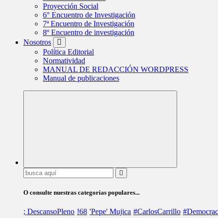
Proyección Social
6° Encuentro de Investigación
7ª Encuentro de Investigación
8º Encuentro de investigación
Nosotros
Política Editorial
Normatividad
MANUAL DE REDACCIÓN WORDPRESS
Manual de publicaciones
Buscar:
O consulte nuestras categorías populares...
; DescansoPleno
!68
'Pepe' Mujica
#CarlosCarrillo
#Democrac