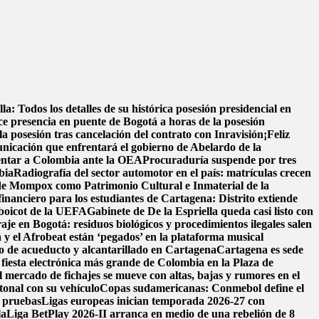
la: Todos los detalles de su histórica posesión presidencial en
 presencia en puente de Bogotá a horas de la posesión
 posesión tras cancelación del contrato con Inravisión
¡Feliz
nicación que enfrentará el gobierno de Abelardo de la
entar a Colombia ante la OEA
Procuraduría suspende por tres
bia
Radiografía del sector automotor en el país: matrículas crecen
 de Mompox como Patrimonio Cultural e Inmaterial de la
financiero para los estudiantes de Cartagena: Distrito extiende
 boicot de la UEFA
Gabinete de De la Espriella queda casi listo con
raje en Bogotá: residuos biológicos y procedimientos ilegales salen
y el Afrobeat están ‘pegados’ en la plataforma musical
cio de acueducto y alcantarillado en Cartagena
Cartagena es sede
fiesta electrónica más grande de Colombia en la Plaza de
l mercado de fichajes se mueve con altas, bajas y rumores en el
onal con su vehículo
Copas sudamericanas: Conmebol define el
e pruebas
Ligas europeas inician temporada 2026-27 con
la
Liga BetPlay 2026-II arranca en medio de una rebelión de 8