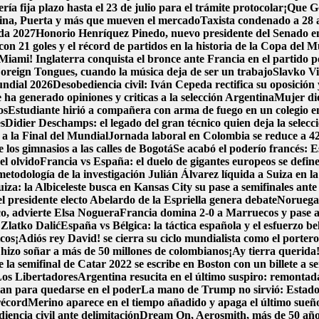
a fija plazo hasta el 23 de julio para el trámite protocolar
¡Que Go
pina, Puerta y más que mueven el mercado
Taxista condenado a 28 a
ada 2027
Honorio Henríquez Pinedo, nuevo presidente del Senado en 
con 21 goles y el récord de partidos en la historia de la Copa del 
Miami! Inglaterra conquista el bronce ante Francia en el partido po
oreign Tongues, cuando la música deja de ser un trabajo
Slavko Vi
undial 2026
Desobediencia civil: Iván Cepeda rectifica su oposición y
ha generado opiniones y criticas a la selección Argentina
Mujer dio
os
Estudiante hirió a compañera con arma de fuego en un colegio 
es
Didier Deschamps: el legado del gran técnico quien deja la selecc
 a la Final del Mundial
Jornada laboral en Colombia se reduce a 42 h
los gimnasios a las calles de Bogotá
Se acabó el poderío francés: E
l olvido
Francia vs España: el duelo de gigantes europeos se define
metodología de la investigación
Julián Álvarez líquida a Suiza en l
iza: la Albiceleste busca en Kansas City su pase a semifinales ante
l presidente electo Abelardo de la Espriella genera debate
Noruega 
co, advierte Elsa Noguera
Francia domina 2-0 a Marruecos y pase a
 Zlatko Dalić
España vs Bélgica: la táctica española y el esfuerzo be
icos
¡Adiós rey David! se cierra su ciclo mundialista como el porter
hizo soñar a más de 50 millones de colombianos
¡Ay tierra querida
la semifinal de Catar 2022 se escribe en Boston con un billete a se
Los Libertadores
Argentina resucita en el último suspiro: remontada
lan para quedarse en el poder
La mano de Trump no sirvió: Estados
récord
Merino aparece en el tiempo añadido y apaga el último sueñ
encia civil ante delimitación
Dream On, Aerosmith, más de 50 año