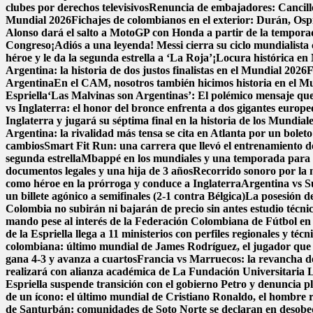
clubes por derechos televisivos
Renuncia de embajadores: Cancillerí
Mundial 2026
Fichajes de colombianos en el exterior: Durán, Os
Alonso dará el salto a MotoGP con Honda a partir de la tempor
Congreso
¡Adiós a una leyenda! Messi cierra su ciclo mundialista 
héroe y le da la segunda estrella a ‘La Roja’
¡Locura histórica en 
Argentina: la historia de dos justos finalistas en el Mundial 2026
F
Argentina
En el CAM, nosotros también hicimos historia en el M
Espriella
‘Las Malvinas son Argentinas’: El polémico mensaje que 
vs Inglaterra: el honor del bronce enfrenta a dos gigantes europe
Inglaterra y jugará su séptima final en la historia de los Mundial
Argentina: la rivalidad más tensa se cita en Atlanta por un boleto
cambios
Smart Fit Run: una carrera que llevó el entrenamiento de 
segunda estrella
Mbappé en los mundiales y una temporada para e
documentos legales y una hija de 3 años
Recorrido sonoro por la 
como héroe en la prórroga y conduce a Inglaterra
Argentina vs Su
un billete agónico a semifinales (2-1 contra Bélgica)
La posesión de
Colombia no subirán ni bajarán de precio sin antes estudio técni
mando pese al interés de la Federación Colombiana de Fútbol en
de la Espriella llega a 11 ministerios con perfiles regionales y técn
colombiana: último mundial de James Rodríguez, el jugador que 
gana 4-3 y avanza a cuartos
Francia vs Marruecos: la revancha de 
realizará con alianza académica de La Fundación Universitaria 
Espriella suspende transición con el gobierno Petro y denuncia p
de un ícono: el último mundial de Cristiano Ronaldo, el hombre 
de Santurbán: comunidades de Soto Norte se declaran en desobedi