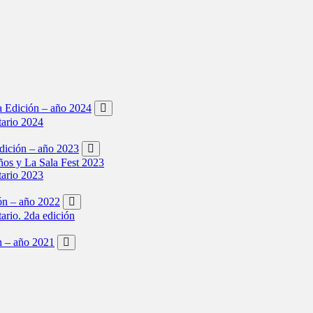
ta Edición – año 2024
tario 2024
Edición – año 2023
os y La Sala Fest 2023
tario 2023
ión – año 2022
tario. 2da edición
ón – año 2021