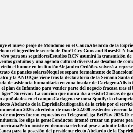
ruye el nuevo peaje de Mondomo en el Cauca
Abelardo de la Espriel
oon: el ingrediente secreto de Don’t Cry Guns and Roses
ELN hace
 vivo para sus seguidores
Estudios RCN asumirá la transmisión de la
ventos gratuitos y una agenda cultural diversa
Los desafíos de comu
irtió el humor en institución
Alejandro Ordóñez volverá a repres
trato de paneles solares
Nequi se separa formalmente de Bancolom
nalco y la ANDI
Qué viene tras la declaratoria de la Semana Santa
da de asistencia humanitaria en zona insular de Cartagena
Alivio 
el plan de Infantino para vender parte del negocio fracasa tras el
 tiger” Survivor: La canción que nunca iba a existir
Clínicas de ga
on apuñalados en el campus
Cartagena se toma Spotify: la champeta 
electo Abelardo de la Espriella
Radiografía de la crisis por el servi
umentum 2026: alrededor de más de 22.000 asistentes vivieron la 
mos de mujeres fueron expuestos en Telegram
Liga BetPlay 2026-II: e
dustria, los elige la gente
Conductor intentó cruzar un puente peat
damericana
Petro insiste en denuncia electoral pese a admitir falta d
auca para la posesión del presidente electo Abelardo de la Espriel