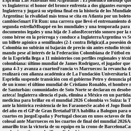
Espriella
‘Las Malvinas son Argentinas’: El polémico mensaje que 
vs Inglaterra: el honor del bronce enfrenta a dos gigantes europe
Inglaterra y jugará su séptima final en la historia de los Mundial
Argentina: la rivalidad más tensa se cita en Atlanta por un boleto
cambios
Smart Fit Run: una carrera que llevó el entrenamiento de 
segunda estrella
Mbappé en los mundiales y una temporada para e
documentos legales y una hija de 3 años
Recorrido sonoro por la 
como héroe en la prórroga y conduce a Inglaterra
Argentina vs Su
un billete agónico a semifinales (2-1 contra Bélgica)
La posesión de
Colombia no subirán ni bajarán de precio sin antes estudio técni
mando pese al interés de la Federación Colombiana de Fútbol en
de la Espriella llega a 11 ministerios con perfiles regionales y técn
colombiana: último mundial de James Rodríguez, el jugador que 
gana 4-3 y avanza a cuartos
Francia vs Marruecos: la revancha de 
realizará con alianza académica de La Fundación Universitaria 
Espriella suspende transición con el gobierno Petro y denuncia p
de un ícono: el último mundial de Cristiano Ronaldo, el hombre 
de Santurbán: comunidades de Soto Norte se declaran en desobedi
azteca! Inglaterra silencia el país, elimina a México en un parti
medicina para brillar en el mundial 2026
Colombia vs Suiza: la Tr
ante la histórica resistencia de los Faraones
Se acabó el Jogo Bon
del año en el GP de Gran Bretaña
FIFA habilita a Balogun para o
cuartos en juego
España y Portugal chocan en unos octavos de fina
colosal ante Marruecos en los cuartos de final del mundial 2026
A
amarillo tras la victoria de su equipo en la crono de Barcelona
Can