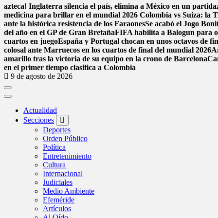
azteca! Inglaterra silencia el país, elimina a México en un parti
medicina para brillar en el mundial 2026
Colombia vs Suiza: la Tr
ante la histórica resistencia de los Faraones
Se acabó el Jogo Bon
del año en el GP de Gran Bretaña
FIFA habilita a Balogun para o
cuartos en juego
España y Portugal chocan en unos octavos de fina
colosal ante Marruecos en los cuartos de final del mundial 2026
A
amarillo tras la victoria de su equipo en la crono de Barcelona
Can
en el primer tiempo clasifica a Colombia
9 de agosto de 2026
Actualidad
Secciones
Deportes
Orden Público
Política
Entretenimiento
Cultura
Internacional
Judiciales
Medio Ambiente
Efeméride
Artículos
Al Oído