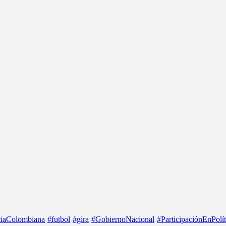
iaColombiana
#futbol
#gira
#GobiernoNacional
#ParticipaciónEnPolít