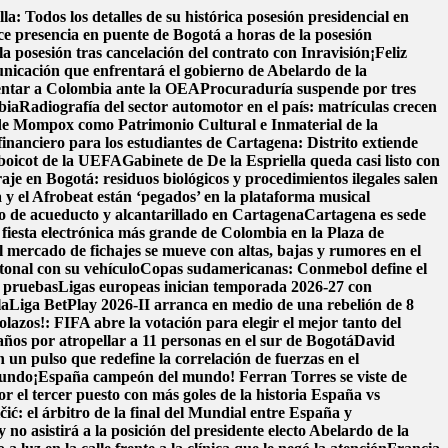
la: Todos los detalles de su histórica posesión presidencial en
 presencia en puente de Bogotá a horas de la posesión
 posesión tras cancelación del contrato con Inravisión
¡Feliz
nicación que enfrentará el gobierno de Abelardo de la
entar a Colombia ante la OEA
Procuraduría suspende por tres
bia
Radiografía del sector automotor en el país: matrículas crecen
 de Mompox como Patrimonio Cultural e Inmaterial de la
financiero para los estudiantes de Cartagena: Distrito extiende
 boicot de la UEFA
Gabinete de De la Espriella queda casi listo con
raje en Bogotá: residuos biológicos y procedimientos ilegales salen
y el Afrobeat están ‘pegados’ en la plataforma musical
cio de acueducto y alcantarillado en Cartagena
Cartagena es sede
fiesta electrónica más grande de Colombia en la Plaza de
l mercado de fichajes se mueve con altas, bajas y rumores en el
onal con su vehículo
Copas sudamericanas: Conmebol define el
e pruebas
Ligas europeas inician temporada 2026-27 con
la
Liga BetPlay 2026-II arranca en medio de una rebelión de 8
lazos!: FIFA abre la votación para elegir el mejor tanto del
ños por atropellar a 11 personas en el sur de Bogotá
David
un pulso que redefine la correlación de fuerzas en el
Mundo
¡España campeón del mundo! Ferran Torres se viste de
r el tercer puesto con más goles de la historia
España vs
čić: el árbitro de la final del Mundial entre España y
 no asistirá a la posición del presidente electo Abelardo de la