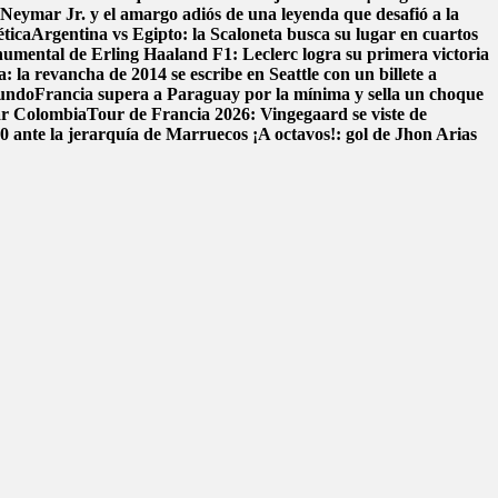
: Neymar Jr. y el amargo adiós de una leyenda que desafió a la
ética
Argentina vs Egipto: la Scaloneta busca su lugar en cuartos
onumental de Erling Haaland
F1: Leclerc logra su primera victoria
: la revancha de 2014 se escribe en Seattle con un billete a
mundo
Francia supera a Paraguay por la mínima y sella un choque
ar Colombia
Tour de Francia 2026: Vingegaard se viste de
-0 ante la jerarquía de Marruecos
¡A octavos!: gol de Jhon Arias