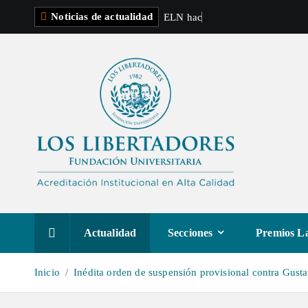
S
Noticias de actualidad
E
L
N
h
a
c
e
p
r
e
a
l
t
a
r
a
l
c
o
n
t
e
Actualidad
Secciones
Premios La
n
i
Inicio
Inédita orden de suspensión provisional contra Gustav
d
o