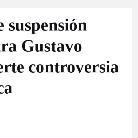
e suspensión
tra Gustavo
erte controversia
ca