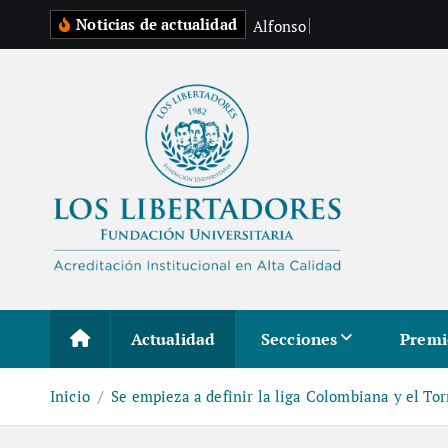
S
Noticias de actualidad
A
l
f
o
n
s
o
L
i
z
a
r
a
z
a
l
t
a
r
a
l
c
o
n
t
e
Actualidad
Secciones
Premi
n
i
Inicio
Se empieza a definir la liga Colombiana y el To
d
o