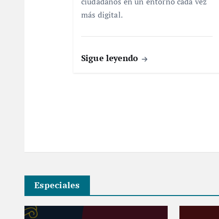
ciudadanos en un entorno cada vez
n
más digital.
t
Sigue leyendo
r
a
d
a
s
Especiales