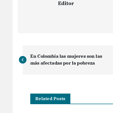
Editor
N
En Colombia las mujeres son las
a
más afectadas por la pobreza
v
e
Related Posts
g