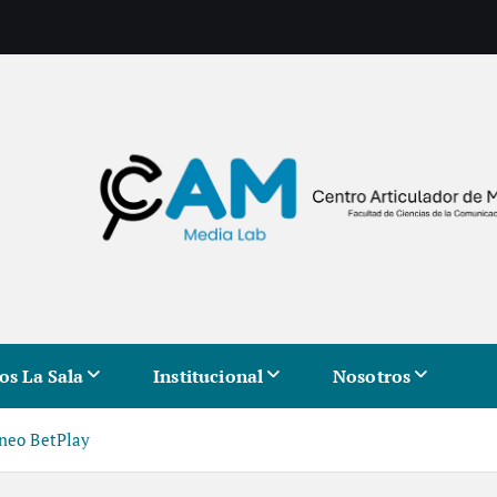
os La Sala
Institucional
Nosotros
rneo BetPlay