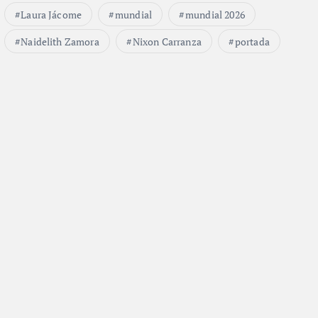
Laura Jácome
mundial
mundial 2026
Naidelith Zamora
Nixon Carranza
portada