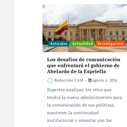
a
c
i
Artículos
Actualidad
Investigación
ó
Los desafíos de comunicación
que enfrentará el gobierno de
n
Abelardo de la Espriella
Redacción CAM
agosto 5, 2026
d
Expertos analizan los retos que
tendrá la nueva administración para
e
la comunicación de sus políticas,
mantener la continuidad
e
institucional y conectar con los