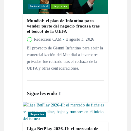
e
Actualidad
Deportes
e
Mundial: el plan de Infantino para
vender parte del negocio fracasa tras
n
el boicot de la UEFA
Redacción CAM
agosto 3, 2026
t
El proyecto de Gianni Infantino para abrir la
comercialización del Mundial a inversores
r
privados fue retirado tras el rechazo de la
UEFA y otras confederaciones.
a
d
Sigue leyendo
a
s
Deportes
Liga BetPlay 2026-II: el mercado de