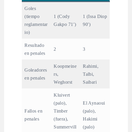
Goles
(tiempo
1 (Cody
1 (Issa Diop
reglamentar
Gakpo 71′)
90′)
io)
Resultado
2
3
en penales
Koopmeine
Rahimi,
Goleadores
rs,
Talbi,
en penales
Weghorst
Saibari
Kluivert
(palo),
El Aynaoui
Fallos en
Timber
(palo),
penales
(fuera),
Hakimi
Summervill
(palo)