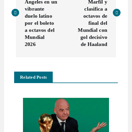
v
Ángeles en un
Marfil y
vibrante
clasifica a
e
duelo latino
octavos de
por el boleto
final del
g
a octavos del
Mundial con
Mundial
gol decisivo
a
2026
de Haaland
c
i
Related Posts
ó
n
d