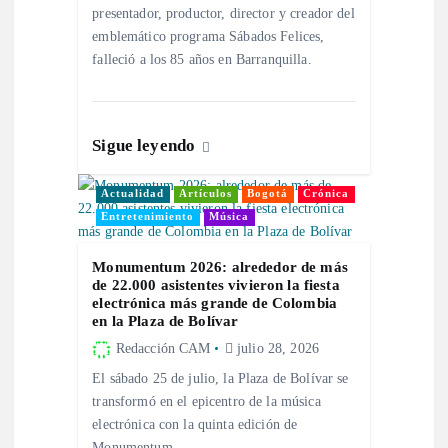
t
presentador, productor, director y creador del
emblemático programa Sábados Felices,
r
falleció a los 85 años en Barranquilla.
a
d
Sigue leyendo
a
Actualidad
Artículos
Bogotá
Crónica
Entretenimiento
Música
s
Monumentum 2026: alrededor de más
de 22.000 asistentes vivieron la fiesta
electrónica más grande de Colombia
en la Plaza de Bolívar
Redacción CAM
julio 28, 2026
El sábado 25 de julio, la Plaza de Bolívar se
transformó en el epicentro de la música
electrónica con la quinta edición de
Monumentum.