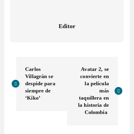
Editor
N
Carlos
Avatar 2, se
a
Villagrán se
convierte en
despide para
la película
v
siempre de
más
‘Kiko’
taquillera en
e
la historia de
Colombia
g