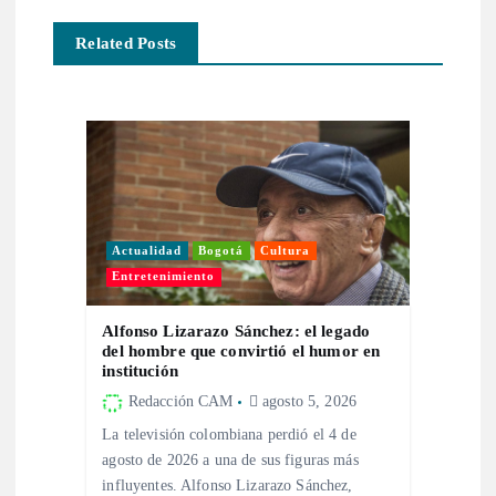
a
Related Posts
c
i
ó
n
Actualidad
Bogotá
Cultura
d
Entretenimiento
e
Alfonso Lizarazo Sánchez: el legado
del hombre que convirtió el humor en
institución
e
Redacción CAM
agosto 5, 2026
n
La televisión colombiana perdió el 4 de
agosto de 2026 a una de sus figuras más
influyentes. Alfonso Lizarazo Sánchez,