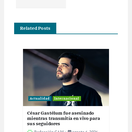
a
c
i
Related Posts
ó
n
d
e
e
Actualidad
Internacional
n
César Gastélum fue asesinado
mientras transmitía en vivo para
sus seguidores
t
Redacción CAM
agosto 6, 2026