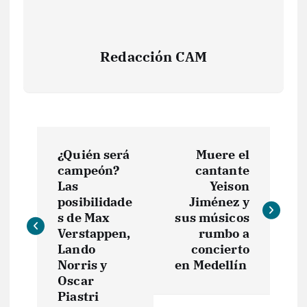
Redacción CAM
N
¿Quién será
Muere el
a
campeón?
cantante
Las
Yeison
v
posibilidade
Jiménez y
s de Max
sus músicos
e
Verstappen,
rumbo a
Lando
concierto
Norris y
en Medellín
g
Oscar
Piastri