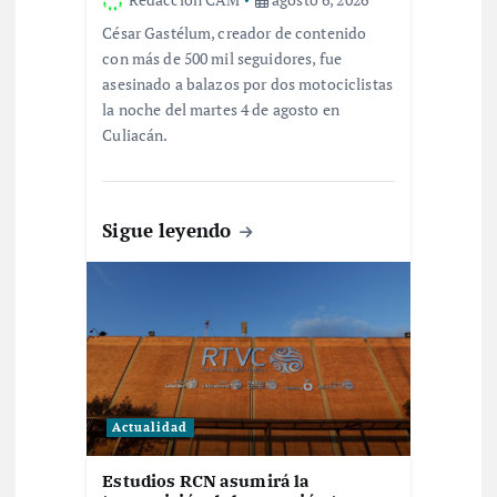
César Gastélum, creador de contenido
r
con más de 500 mil seguidores, fue
asesinado a balazos por dos motociclistas
a
la noche del martes 4 de agosto en
Culiacán.
d
a
Sigue leyendo
s
Actualidad
Estudios RCN asumirá la