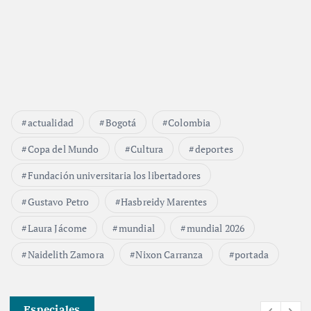
actualidad
Bogotá
Colombia
Copa del Mundo
Cultura
deportes
Fundación universitaria los libertadores
Gustavo Petro
Hasbreidy Marentes
Laura Jácome
mundial
mundial 2026
Naidelith Zamora
Nixon Carranza
portada
Especiales