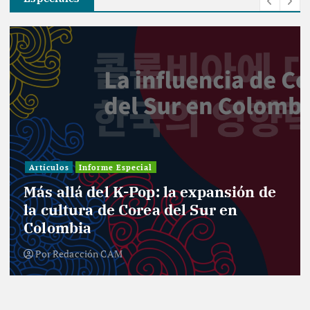
Investigación
forme Especial
Informe Especi
del K-Pop: la expansión de
Entre cur
a de Corea del Sur en
el desafí
a
nuevo Co
ón CAM
Por
Redacci