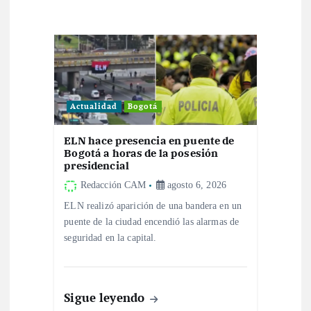
c
i
ó
n
Actualidad
Bogotá
d
ELN hace presencia en puente de
Bogotá a horas de la posesión
e
presidencial
Redacción CAM
agosto 6, 2026
e
ELN realizó aparición de una bandera en un
puente de la ciudad encendió las alarmas de
n
seguridad en la capital.
t
r
Sigue leyendo