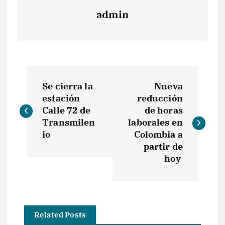
admin
N
Se cierra la
Nueva
a
estación
reducción
Calle 72 de
de horas
v
Transmilen
laborales en
io
Colombia a
e
partir de
hoy
g
a
Related Posts