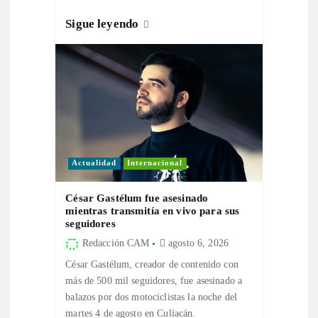
n
Sigue leyendo
t
r
a
d
Actualidad
Internacional
a
César Gastélum fue asesinado
mientras transmitía en vivo para sus
s
seguidores
Redacción CAM
agosto 6, 2026
César Gastélum, creador de contenido con
más de 500 mil seguidores, fue asesinado a
balazos por dos motociclistas la noche del
martes 4 de agosto en Culiacán.