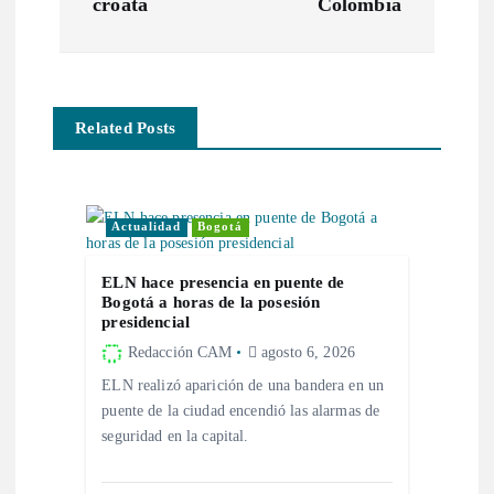
croata
Colombia
g
a
Related Posts
c
i
Actualidad
Bogotá
ó
ELN hace presencia en puente de
n
Bogotá a horas de la posesión
presidencial
d
Redacción CAM
agosto 6, 2026
ELN realizó aparición de una bandera en un
e
puente de la ciudad encendió las alarmas de
seguridad en la capital.
e