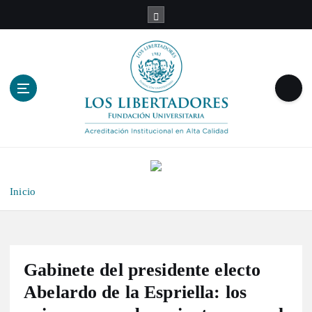
S
a
l
t
a
r
a
l
c
o
n
t
Inicio
e
n
i
d
o
Gabinete del presidente electo
Abelardo de la Espriella: los