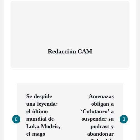
Redacción CAM
N
Se despide
Amenazas
a
una leyenda:
obligan a
el último
‘Culotauro’ a
v
mundial de
suspender su
Luka Modric,
podcast y
e
el mago
abandonar