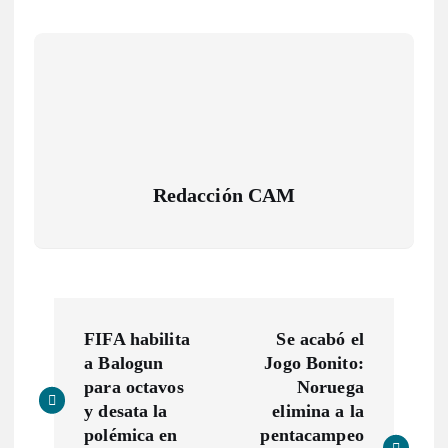
Redacción CAM
N
FIFA habilita
Se acabó el
a
a Balogun
Jogo Bonito:
para octavos
Noruega
v
y desata la
elimina a la
polémica en
pentacampeo