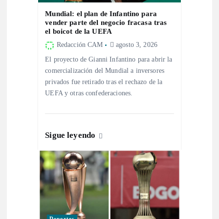
e
Mundial: el plan de Infantino para
vender parte del negocio fracasa tras
n
el boicot de la UEFA
Redacción CAM
agosto 3, 2026
t
El proyecto de Gianni Infantino para abrir la
comercialización del Mundial a inversores
r
privados fue retirado tras el rechazo de la
UEFA y otras confederaciones.
a
d
Sigue leyendo
a
s
Deportes