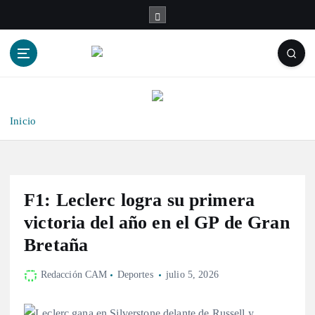
S
a
l
t
a
r
a
l
Inicio
c
o
n
t
F1: Leclerc logra su primera
e
n
victoria del año en el GP de Gran
i
Bretaña
d
o
Redacción CAM
Deportes
julio 5, 2026