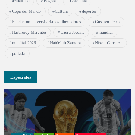
actualidad
Bogotá
Colombia
Copa del Mundo
Cultura
deportes
Fundación universitaria los libertadores
Gustavo Petro
Hasbreidy Marentes
Laura Jácome
mundial
mundial 2026
Naidelith Zamora
Nixon Carranza
portada
Especiales