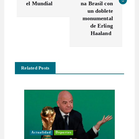
e
el Mundial
na Brasil con
un doblete
g
monumental
de Erling
a
Haaland
c
i
Related Posts
ó
n
d
e
Actualidad
Deportes