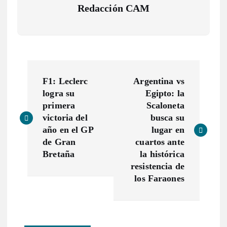
Redacción CAM
N
F1: Leclerc
Argentina vs
a
logra su
Egipto: la
primera
Scaloneta
v
victoria del
busca su
año en el GP
lugar en
e
de Gran
cuartos ante
Bretaña
la histórica
g
resistencia de
los Faraones
a
c