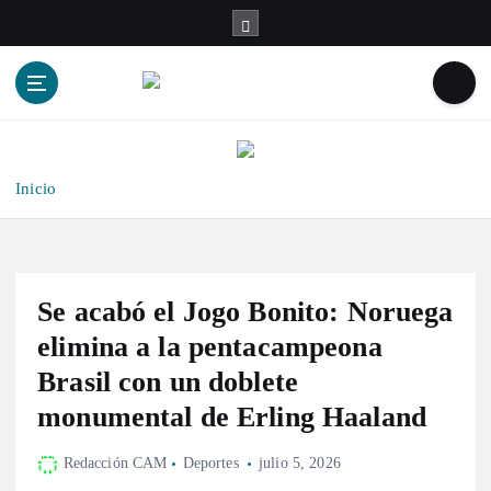
S
a
l
t
a
r
a
l
Inicio
c
o
n
t
Se acabó el Jogo Bonito: Noruega
e
n
elimina a la pentacampeona
i
Brasil con un doblete
d
monumental de Erling Haaland
o
Redacción CAM
Deportes
julio 5, 2026