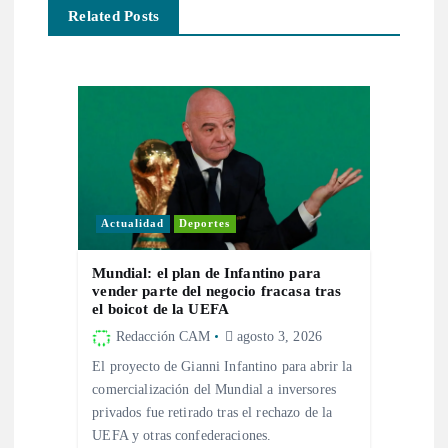
Related Posts
i
ó
n
d
e
Actualidad
Deportes
e
Mundial: el plan de Infantino para
vender parte del negocio fracasa tras
el boicot de la UEFA
n
Redacción CAM
agosto 3, 2026
t
El proyecto de Gianni Infantino para abrir la
comercialización del Mundial a inversores
privados fue retirado tras el rechazo de la
r
UEFA y otras confederaciones.