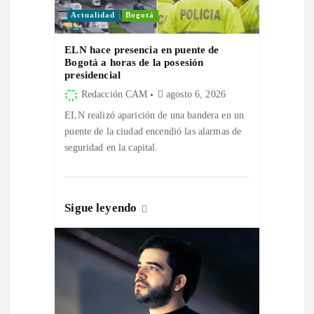
d
Actualidad
Bogotá
e
ELN hace presencia en puente de
Bogotá a horas de la posesión
e
presidencial
Redacción CAM
agosto 6, 2026
n
ELN realizó aparición de una bandera en un
puente de la ciudad encendió las alarmas de
t
seguridad en la capital.
r
Sigue leyendo
a
d
a