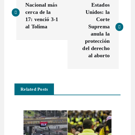
a
Nacional más
Estados
cerca de la
Unidos: la
v
17: venció 3-1
Corte
al Tolima
Suprema
e
anula la
protección
g
del derecho
al aborto
a
c
Related Posts
i
ó
n