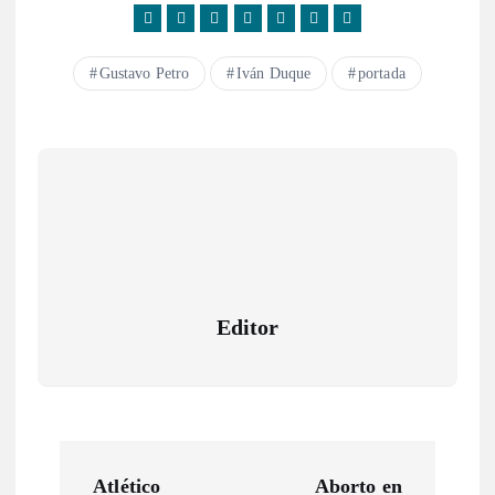
Gustavo Petro
Iván Duque
portada
Editor
N
Atlético
Aborto en