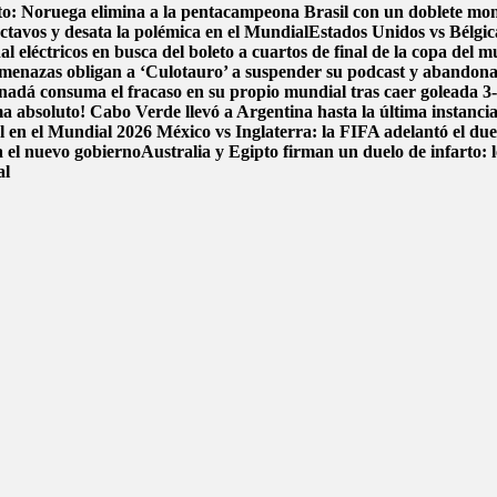
ito: Noruega elimina a la pentacampeona Brasil con un doblete m
ctavos y desata la polémica en el Mundial
Estados Unidos vs Bélgica
l eléctricos en busca del boleto a cuartos de final de la copa del 
menazas obligan a ‘Culotauro’ a suspender su podcast y abandon
adá consuma el fracaso en su propio mundial tras caer goleada 3
a absoluto! Cabo Verde llevó a Argentina hasta la última instancia
al en el Mundial 2026
México vs Inglaterra: la FIFA adelantó el du
a el nuevo gobierno
Australia y Egipto firman un duelo de infarto: 
al