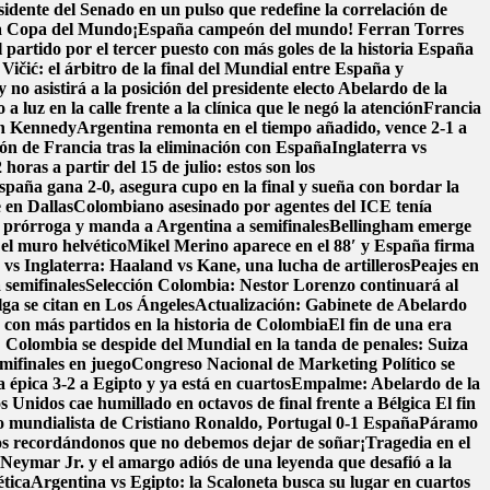
dente del Senado en un pulso que redefine la correlación de
e la Copa del Mundo
¡España campeón del mundo! Ferran Torres
 partido por el tercer puesto con más goles de la historia
España
Vičić: el árbitro de la final del Mundial entre España y
 no asistirá a la posición del presidente electo Abelardo de la
 a luz en la calle frente a la clínica que le negó la atención
Francia
en Kennedy
Argentina remonta en el tiempo añadido, vence 2-1 a
ión de Francia tras la eliminación con España
Inglaterra vs
oras a partir del 15 de julio: estos son los
spaña gana 2-0, asegura cupo en la final y sueña con bordar la
 en Dallas
Colombiano asesinado por agentes del ICE tenía
a prórroga y manda a Argentina a semifinales
Bellingham emerge
 el muro helvético
Mikel Merino aparece en el 88′ y España firma
vs Inglaterra: Haaland vs Kane, una lucha de artilleros
Peajes en
 semifinales
Selección Colombia: Nestor Lorenzo continuará al
lga se citan en Los Ángeles
Actualización: Gabinete de Abelardo
o con más partidos en la historia de Colombia
El fin de una era
! Colombia se despide del Mundial en la tanda de penales: Suiza
mifinales en juego
Congreso Nacional de Marketing Político se
 épica 3-2 a Egipto y ya está en cuartos
Empalme: Abelardo de la
 Unidos cae humillado en octavos de final frente a Bélgica
El fin
o mundialista de Cristiano Ronaldo, Portugal 0-1 España
Páramo
s recordándonos que no debemos dejar de soñar
¡Tragedia en el
: Neymar Jr. y el amargo adiós de una leyenda que desafió a la
ética
Argentina vs Egipto: la Scaloneta busca su lugar en cuartos