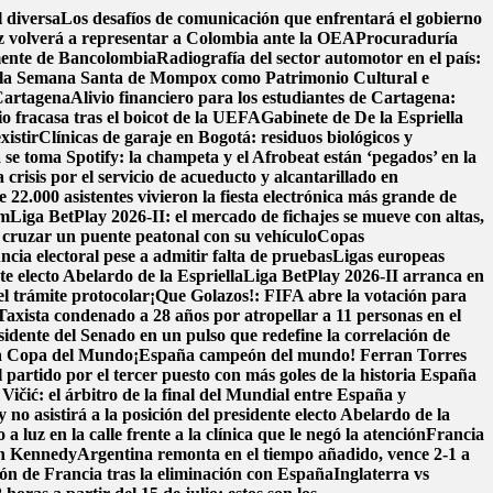
l diversa
Los desafíos de comunicación que enfrentará el gobierno
 volverá a representar a Colombia ante la OEA
Procuraduría
mente de Bancolombia
Radiografía del sector automotor en el país:
de la Semana Santa de Mompox como Patrimonio Cultural e
 Cartagena
Alivio financiero para los estudiantes de Cartagena:
o fracasa tras el boicot de la UEFA
Gabinete de De la Espriella
xistir
Clínicas de garaje en Bogotá: residuos biológicos y
se toma Spotify: la champeta y el Afrobeat están ‘pegados’ en la
 crisis por el servicio de acueducto y alcantarillado en
.000 asistentes vivieron la fiesta electrónica más grande de
am
Liga BetPlay 2026-II: el mercado de fichajes se mueve con altas,
cruzar un puente peatonal con su vehículo
Copas
ncia electoral pese a admitir falta de pruebas
Ligas europeas
e electo Abelardo de la Espriella
Liga BetPlay 2026-II arranca en
el trámite protocolar
¡Que Golazos!: FIFA abre la votación para
Taxista condenado a 28 años por atropellar a 11 personas en el
dente del Senado en un pulso que redefine la correlación de
e la Copa del Mundo
¡España campeón del mundo! Ferran Torres
 partido por el tercer puesto con más goles de la historia
España
Vičić: el árbitro de la final del Mundial entre España y
 no asistirá a la posición del presidente electo Abelardo de la
 a luz en la calle frente a la clínica que le negó la atención
Francia
en Kennedy
Argentina remonta en el tiempo añadido, vence 2-1 a
ión de Francia tras la eliminación con España
Inglaterra vs