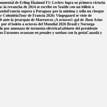
onumental de Erling Haaland
F1: Leclerc logra su primera victoria
: la revancha de 2014 se escribe en Seattle con un billete a
mundo
Francia supera a Paraguay por la mínima y sella un choque
ar Colombia
Tour de Francia 2026: Vingegaard se viste de
-0 ante la jerarquía de Marruecos
¡A octavos!: gol de Jhon Arias
 por el boleto a octavos del Mundial 2026
Brasil y Noruega
elo por amenaza de tormenta eléctrica
Gabinete del presidente
los Faraones avanzan en penales y sueñan con la gesta
Canadá y