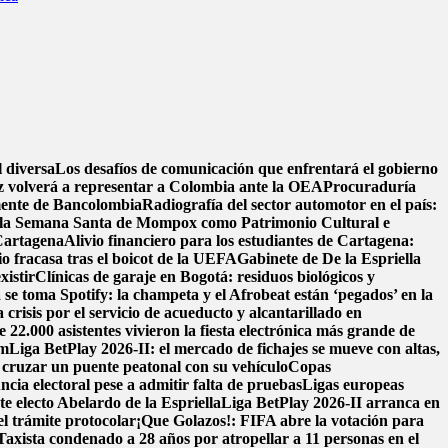
l diversa
Los desafíos de comunicación que enfrentará el gobierno
 volverá a representar a Colombia ante la OEA
Procuraduría
mente de Bancolombia
Radiografía del sector automotor en el país:
de la Semana Santa de Mompox como Patrimonio Cultural e
 Cartagena
Alivio financiero para los estudiantes de Cartagena:
o fracasa tras el boicot de la UEFA
Gabinete de De la Espriella
xistir
Clínicas de garaje en Bogotá: residuos biológicos y
se toma Spotify: la champeta y el Afrobeat están ‘pegados’ en la
 crisis por el servicio de acueducto y alcantarillado en
.000 asistentes vivieron la fiesta electrónica más grande de
am
Liga BetPlay 2026-II: el mercado de fichajes se mueve con altas,
cruzar un puente peatonal con su vehículo
Copas
ncia electoral pese a admitir falta de pruebas
Ligas europeas
e electo Abelardo de la Espriella
Liga BetPlay 2026-II arranca en
el trámite protocolar
¡Que Golazos!: FIFA abre la votación para
Taxista condenado a 28 años por atropellar a 11 personas en el