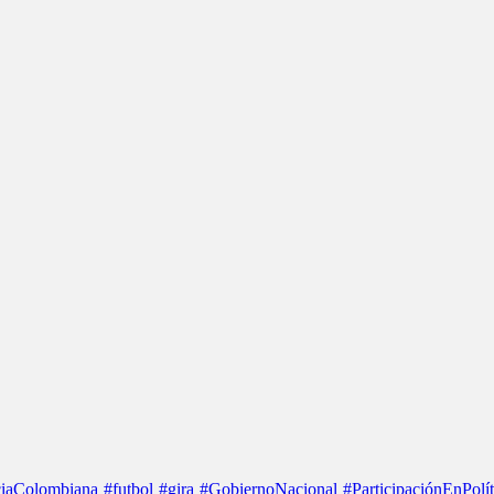
iaColombiana
#futbol
#gira
#GobiernoNacional
#ParticipaciónEnPolít