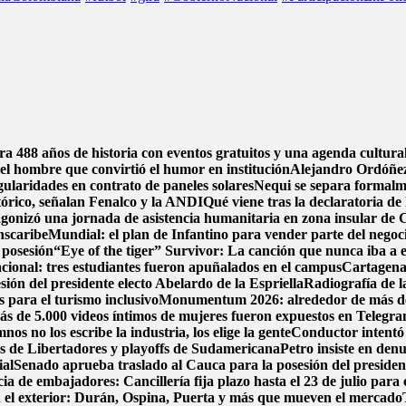
bra 488 años de historia con eventos gratuitos y una agenda cultura
el hombre que convirtió el humor en institución
Alejandro Ordóñez
gularidades en contrato de paneles solares
Nequi se separa formal
stórico, señalan Fenalco y la ANDI
Qué viene tras la declaratoria 
gonizó una jornada de asistencia humanitaria en zona insular de
anscaribe
Mundial: el plan de Infantino para vender parte del negoci
 posesión
“Eye of the tiger” Survivor: La canción que nunca iba a e
cional: tres estudiantes fueron apuñalados en el campus
Cartagena 
sión del presidente electo Abelardo de la Espriella
Radiografía de la
 para el turismo inclusivo
Monumentum 2026: alrededor de más de 22
más de 5.000 videos íntimos de mujeres fueron expuestos en Telegr
s no los escribe la industria, los elige la gente
Conductor intentó 
os de Libertadores y playoffs de Sudamericana
Petro insiste en denu
ial
Senado aprueba traslado al Cauca para la posesión del president
a de embajadores: Cancillería fija plazo hasta el 23 de julio para 
n el exterior: Durán, Ospina, Puerta y más que mueven el mercado