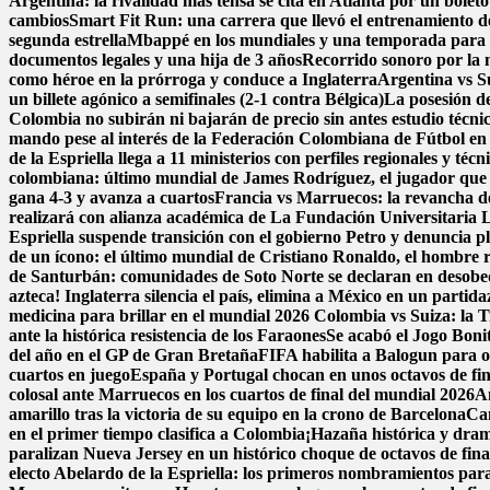
Argentina: la rivalidad más tensa se cita en Atlanta por un boleto
cambios
Smart Fit Run: una carrera que llevó el entrenamiento de 
segunda estrella
Mbappé en los mundiales y una temporada para e
documentos legales y una hija de 3 años
Recorrido sonoro por la 
como héroe en la prórroga y conduce a Inglaterra
Argentina vs Su
un billete agónico a semifinales (2-1 contra Bélgica)
La posesión de
Colombia no subirán ni bajarán de precio sin antes estudio técni
mando pese al interés de la Federación Colombiana de Fútbol en
de la Espriella llega a 11 ministerios con perfiles regionales y técn
colombiana: último mundial de James Rodríguez, el jugador que 
gana 4-3 y avanza a cuartos
Francia vs Marruecos: la revancha de 
realizará con alianza académica de La Fundación Universitaria 
Espriella suspende transición con el gobierno Petro y denuncia p
de un ícono: el último mundial de Cristiano Ronaldo, el hombre 
de Santurbán: comunidades de Soto Norte se declaran en desobedi
azteca! Inglaterra silencia el país, elimina a México en un parti
medicina para brillar en el mundial 2026
Colombia vs Suiza: la Tr
ante la histórica resistencia de los Faraones
Se acabó el Jogo Bon
del año en el GP de Gran Bretaña
FIFA habilita a Balogun para o
cuartos en juego
España y Portugal chocan en unos octavos de fina
colosal ante Marruecos en los cuartos de final del mundial 2026
A
amarillo tras la victoria de su equipo en la crono de Barcelona
Can
en el primer tiempo clasifica a Colombia
¡Hazaña histórica y dram
paralizan Nueva Jersey en un histórico choque de octavos de fin
electo Abelardo de la Espriella: los primeros nombramientos par