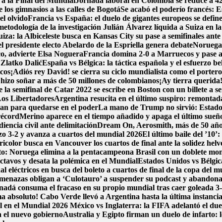
 a la Final del Mundial
Jornada laboral en Colombia se reduce a 42 h
los gimnasios a las calles de Bogotá
Se acabó el poderío francés: E
l olvido
Francia vs España: el duelo de gigantes europeos se define
metodología de la investigación
Julián Álvarez líquida a Suiza en l
iza: la Albiceleste busca en Kansas City su pase a semifinales ante
l presidente electo Abelardo de la Espriella genera debate
Noruega 
co, advierte Elsa Noguera
Francia domina 2-0 a Marruecos y pase a
 Zlatko Dalić
España vs Bélgica: la táctica española y el esfuerzo be
icos
¡Adiós rey David! se cierra su ciclo mundialista como el porter
hizo soñar a más de 50 millones de colombianos
¡Ay tierra querida
la semifinal de Catar 2022 se escribe en Boston con un billete a se
Los Libertadores
Argentina resucita en el último suspiro: remontada
lan para quedarse en el poder
La mano de Trump no sirvió: Estados
récord
Merino aparece en el tiempo añadido y apaga el último sueñ
encia civil ante delimitación
Dream On, Aerosmith, más de 50 año
dazo 3-2 y avanza a cuartos del mundial 2026
El último baile del ’10’
icolor busca en Vancouver los cuartos de final ante la solidez helv
ito: Noruega elimina a la pentacampeona Brasil con un doblete m
ctavos y desata la polémica en el Mundial
Estados Unidos vs Bélgica
l eléctricos en busca del boleto a cuartos de final de la copa del 
menazas obligan a ‘Culotauro’ a suspender su podcast y abandon
adá consuma el fracaso en su propio mundial tras caer goleada 3
a absoluto! Cabo Verde llevó a Argentina hasta la última instancia
al en el Mundial 2026
México vs Inglaterra: la FIFA adelantó el du
a el nuevo gobierno
Australia y Egipto firman un duelo de infarto: 