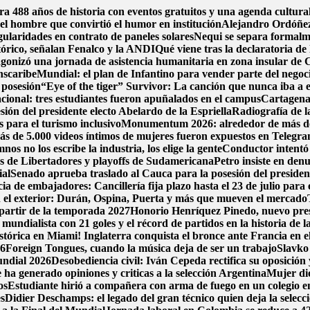
bra 488 años de historia con eventos gratuitos y una agenda cultura
el hombre que convirtió el humor en institución
Alejandro Ordóñez
gularidades en contrato de paneles solares
Nequi se separa formal
stórico, señalan Fenalco y la ANDI
Qué viene tras la declaratoria 
gonizó una jornada de asistencia humanitaria en zona insular de
anscaribe
Mundial: el plan de Infantino para vender parte del negoci
 posesión
“Eye of the tiger” Survivor: La canción que nunca iba a e
cional: tres estudiantes fueron apuñalados en el campus
Cartagena 
sión del presidente electo Abelardo de la Espriella
Radiografía de la
 para el turismo inclusivo
Monumentum 2026: alrededor de más de 22
más de 5.000 videos íntimos de mujeres fueron expuestos en Telegr
s no los escribe la industria, los elige la gente
Conductor intentó 
os de Libertadores y playoffs de Sudamericana
Petro insiste en denu
ial
Senado aprueba traslado al Cauca para la posesión del president
a de embajadores: Cancillería fija plazo hasta el 23 de julio para 
n el exterior: Durán, Ospina, Puerta y más que mueven el mercado
partir de la temporada 2027
Honorio Henríquez Pinedo, nuevo presi
o mundialista con 21 goles y el récord de partidos en la historia d
stórica en Miami! Inglaterra conquista el bronce ante Francia en el
26
Foreign Tongues, cuando la música deja de ser un trabajo
Slavko 
undial 2026
Desobediencia civil: Iván Cepeda rectifica su oposición y
ha generado opiniones y criticas a la selección Argentina
Mujer dio
os
Estudiante hirió a compañera con arma de fuego en un colegio 
es
Didier Deschamps: el legado del gran técnico quien deja la selecc