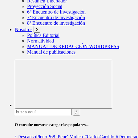
Resumen Libertador
Proyección Social
6° Encuentro de Investigación
7ª Encuentro de Investigación
8º Encuentro de investigación
Nosotros
Política Editorial
Normatividad
MANUAL DE REDACCIÓN WORDPRESS
Manual de publicaciones
Buscar:
O consulte nuestras categorías populares...
; DescansoPleno
!68
'Pepe' Mujica
#CarlosCarrillo
#Democrac