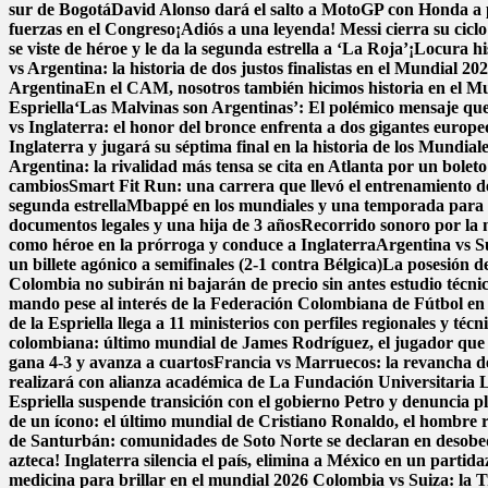
sur de Bogotá
David Alonso dará el salto a MotoGP con Honda a 
fuerzas en el Congreso
¡Adiós a una leyenda! Messi cierra su cicl
se viste de héroe y le da la segunda estrella a ‘La Roja’
¡Locura hi
vs Argentina: la historia de dos justos finalistas en el Mundial 20
Argentina
En el CAM, nosotros también hicimos historia en el M
Espriella
‘Las Malvinas son Argentinas’: El polémico mensaje que 
vs Inglaterra: el honor del bronce enfrenta a dos gigantes europe
Inglaterra y jugará su séptima final en la historia de los Mundial
Argentina: la rivalidad más tensa se cita en Atlanta por un boleto
cambios
Smart Fit Run: una carrera que llevó el entrenamiento de 
segunda estrella
Mbappé en los mundiales y una temporada para e
documentos legales y una hija de 3 años
Recorrido sonoro por la 
como héroe en la prórroga y conduce a Inglaterra
Argentina vs Su
un billete agónico a semifinales (2-1 contra Bélgica)
La posesión de
Colombia no subirán ni bajarán de precio sin antes estudio técni
mando pese al interés de la Federación Colombiana de Fútbol en
de la Espriella llega a 11 ministerios con perfiles regionales y técn
colombiana: último mundial de James Rodríguez, el jugador que 
gana 4-3 y avanza a cuartos
Francia vs Marruecos: la revancha de 
realizará con alianza académica de La Fundación Universitaria 
Espriella suspende transición con el gobierno Petro y denuncia p
de un ícono: el último mundial de Cristiano Ronaldo, el hombre 
de Santurbán: comunidades de Soto Norte se declaran en desobedi
azteca! Inglaterra silencia el país, elimina a México en un parti
medicina para brillar en el mundial 2026
Colombia vs Suiza: la Tr