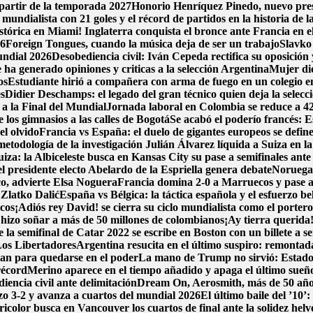
partir de la temporada 2027
Honorio Henríquez Pinedo, nuevo presi
o mundialista con 21 goles y el récord de partidos en la historia d
stórica en Miami! Inglaterra conquista el bronce ante Francia en el
26
Foreign Tongues, cuando la música deja de ser un trabajo
Slavko 
undial 2026
Desobediencia civil: Iván Cepeda rectifica su oposición y
ha generado opiniones y criticas a la selección Argentina
Mujer dio
os
Estudiante hirió a compañera con arma de fuego en un colegio 
es
Didier Deschamps: el legado del gran técnico quien deja la selecc
 a la Final del Mundial
Jornada laboral en Colombia se reduce a 42 h
los gimnasios a las calles de Bogotá
Se acabó el poderío francés: E
l olvido
Francia vs España: el duelo de gigantes europeos se define
metodología de la investigación
Julián Álvarez líquida a Suiza en l
iza: la Albiceleste busca en Kansas City su pase a semifinales ante
l presidente electo Abelardo de la Espriella genera debate
Noruega 
co, advierte Elsa Noguera
Francia domina 2-0 a Marruecos y pase a
 Zlatko Dalić
España vs Bélgica: la táctica española y el esfuerzo be
icos
¡Adiós rey David! se cierra su ciclo mundialista como el porter
hizo soñar a más de 50 millones de colombianos
¡Ay tierra querida
la semifinal de Catar 2022 se escribe en Boston con un billete a se
Los Libertadores
Argentina resucita en el último suspiro: remontada
lan para quedarse en el poder
La mano de Trump no sirvió: Estados
récord
Merino aparece en el tiempo añadido y apaga el último sueñ
encia civil ante delimitación
Dream On, Aerosmith, más de 50 año
dazo 3-2 y avanza a cuartos del mundial 2026
El último baile del ’10’
icolor busca en Vancouver los cuartos de final ante la solidez helv