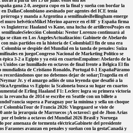
oras a partir del 15 de julio: estos son los
spaña gana 2-0, asegura cupo en la final y sueña con bordar la
 en Dallas
Colombiano asesinado por agentes del ICE tenía
a prórroga y manda a Argentina a semifinales
Bellingham emerge
 el muro helvético
Mikel Merino aparece en el 88′ y España firma
vs Inglaterra: Haaland vs Kane, una lucha de artilleros
Peajes en
 semifinales
Selección Colombia: Nestor Lorenzo continuará al
lga se citan en Los Ángeles
Actualización: Gabinete de Abelardo
o con más partidos en la historia de Colombia
El fin de una era
! Colombia se despide del Mundial en la tanda de penales: Suiza
mifinales en juego
Congreso Nacional de Marketing Político se
 épica 3-2 a Egipto y ya está en cuartos
Empalme: Abelardo de la
 Unidos cae humillado en octavos de final frente a Bélgica
El fin
o mundialista de Cristiano Ronaldo, Portugal 0-1 España
Páramo
s recordándonos que no debemos dejar de soñar
¡Tragedia en el
: Neymar Jr. y el amargo adiós de una leyenda que desafió a la
ética
Argentina vs Egipto: la Scaloneta busca su lugar en cuartos
onumental de Erling Haaland
F1: Leclerc logra su primera victoria
: la revancha de 2014 se escribe en Seattle con un billete a
mundo
Francia supera a Paraguay por la mínima y sella un choque
ar Colombia
Tour de Francia 2026: Vingegaard se viste de
-0 ante la jerarquía de Marruecos
¡A octavos!: gol de Jhon Arias
 por el boleto a octavos del Mundial 2026
Brasil y Noruega
elo por amenaza de tormenta eléctrica
Gabinete del presidente
los Faraones avanzan en penales y sueñan con la gesta
Canadá y