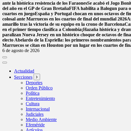
ante la histórica resistencia de los Faraones
Se acabó el Jogo Bon
del año en el GP de Gran Bretaña
FIFA habilita a Balogun para o
cuartos en juego
España y Portugal chocan en unos octavos de fina
colosal ante Marruecos en los cuartos de final del mundial 2026
A
amarillo tras la victoria de su equipo en la crono de Barcelona
Can
en el primer tiempo clasifica a Colombia
¡Hazaña histórica y dram
paralizan Nueva Jersey en un histórico choque de octavos de fin
electo Abelardo de la Espriella: los primeros nombramientos par
Marruecos se citan en Houston por un lugar en los cuartos de fin
6 de agosto de 2026
Actualidad
Secciones
Deportes
Orden Público
Política
Entretenimiento
Cultura
Internacional
Judiciales
Medio Ambiente
Efeméride
Artículos