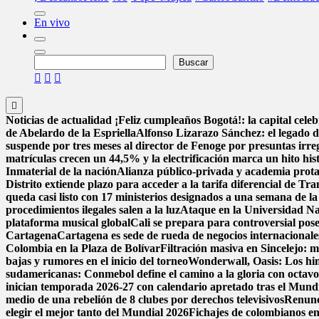
En vivo
Buscar
Buscar
Noticias de actualidad
¡Feliz cumpleaños Bogotá!: la capital cele
de Abelardo de la Espriella
Alfonso Lizarazo Sánchez: el legado d
suspende por tres meses al director de Fenoge por presuntas irre
matrículas crecen un 44,5% y la electrificación marca un hito hi
Inmaterial de la nación
Alianza público-privada y academia prota
Distrito extiende plazo para acceder a la tarifa diferencial de Tr
queda casi listo con 17 ministerios designados a una semana de la
procedimientos ilegales salen a la luz
Ataque en la Universidad Na
plataforma musical global
Cali se prepara para controversial pose
Cartagena
Cartagena es sede de rueda de negocios internacionales
Colombia en la Plaza de Bolívar
Filtración masiva en Sincelejo: 
bajas y rumores en el inicio del torneo
Wonderwall, Oasis: Los himno
sudamericanas: Conmebol define el camino a la gloria con octav
inician temporada 2026-27 con calendario apretado tras el Mund
medio de una rebelión de 8 clubes por derechos televisivos
Renunci
elegir el mejor tanto del Mundial 2026
Fichajes de colombianos e