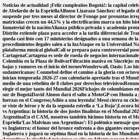
Saltar
Noticias de actualidad
¡Feliz cumpleaños Bogotá!: la capital cele
al
de Abelardo de la Espriella
Alfonso Lizarazo Sánchez: el legado d
contenido
suspende por tres meses al director de Fenoge por presuntas irre
matrículas crecen un 44,5% y la electrificación marca un hito hi
Inmaterial de la nación
Alianza público-privada y academia prota
Distrito extiende plazo para acceder a la tarifa diferencial de Tr
queda casi listo con 17 ministerios designados a una semana de la
procedimientos ilegales salen a la luz
Ataque en la Universidad Na
plataforma musical global
Cali se prepara para controversial pose
Cartagena
Cartagena es sede de rueda de negocios internacionales
Colombia en la Plaza de Bolívar
Filtración masiva en Sincelejo: 
bajas y rumores en el inicio del torneo
Wonderwall, Oasis: Los himno
sudamericanas: Conmebol define el camino a la gloria con octav
inician temporada 2026-27 con calendario apretado tras el Mund
medio de una rebelión de 8 clubes por derechos televisivos
Renunci
elegir el mejor tanto del Mundial 2026
Fichajes de colombianos e
sur de Bogotá
David Alonso dará el salto a MotoGP con Honda a 
fuerzas en el Congreso
¡Adiós a una leyenda! Messi cierra su cicl
se viste de héroe y le da la segunda estrella a ‘La Roja’
¡Locura hi
vs Argentina: la historia de dos justos finalistas en el Mundial 20
Argentina
En el CAM, nosotros también hicimos historia en el M
Espriella
‘Las Malvinas son Argentinas’: El polémico mensaje que 
vs Inglaterra: el honor del bronce enfrenta a dos gigantes europe
Inglaterra y jugará su séptima final en la historia de los Mundial