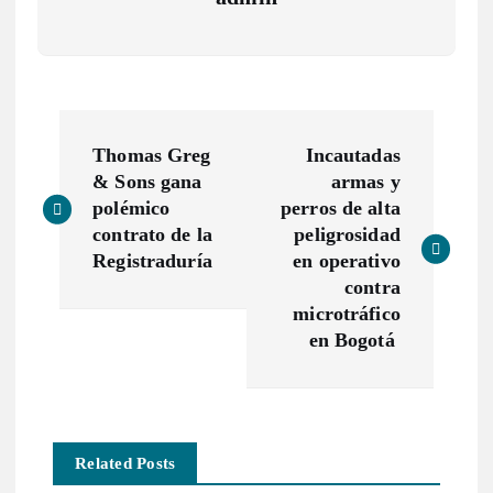
N
Thomas Greg
Incautadas
a
& Sons gana
armas y
polémico
perros de alta
v
contrato de la
peligrosidad
Registraduría
en operativo
e
contra
microtráfico
g
en Bogotá
a
c
Related Posts