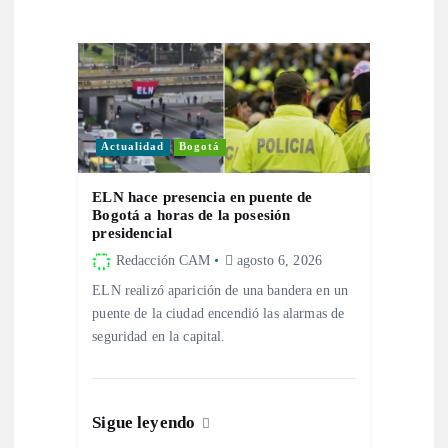
i
ó
n
Actualidad
Bogotá
d
ELN hace presencia en puente de
e
Bogotá a horas de la posesión
presidencial
e
Redacción CAM
agosto 6, 2026
ELN realizó aparición de una bandera en un
n
puente de la ciudad encendió las alarmas de
seguridad en la capital.
t
r
Sigue leyendo