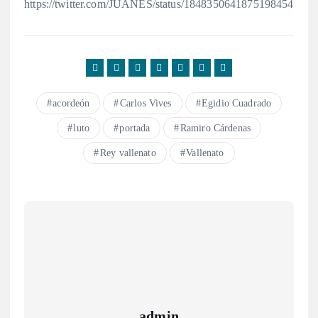
https://twitter.com/JUANES/status/1848350641875198454
acordeón
Carlos Vives
Egidio Cuadrado
luto
portada
Ramiro Cárdenas
Rey vallenato
Vallenato
admin