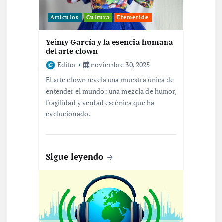
e
Artículos
Cultura
Efeméride
e
Yeimy García y la esencia humana
del arte clown
n
Editor
noviembre 30, 2025
El arte clown revela una muestra única de
t
entender el mundo: una mezcla de humor,
fragilidad y verdad escénica que ha
r
evolucionado.
a
Sigue leyendo
d
a
s