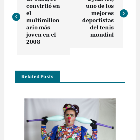
a
convirtió en
uno de los
v
el
mejores
multimillon
deportistas
e
ario más
del tenis
joven en el
mundial
2008
g
a
c
Related Posts
i
ó
n
d