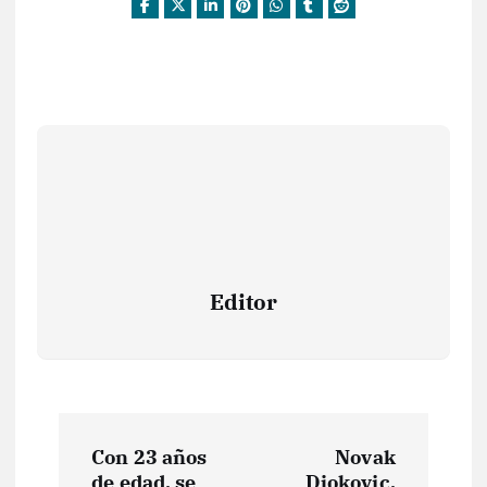
Editor
N
Con 23 años
Novak
de edad, se
Djokovic,