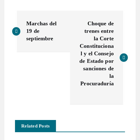
N
Marchas del
Choque de
a
19 de
trenes entre
septiembre
la Corte
v
Constituciona
l y el Consejo
e
de Estado por
sanciones de
g
la
Procuraduría
a
c
i
Related Posts