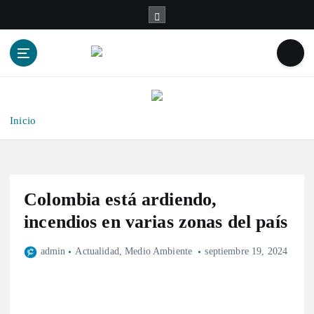
S
a
l
t
a
r
a
l
Inicio
c
o
n
t
Colombia está ardiendo,
e
n
incendios en varias zonas del país
i
d
admin
Actualidad
,
Medio Ambiente
septiembre 19, 2024
o