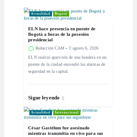
ó
n
Actualidad
Bogotá
d
ELN hace presencia en puente de
Bogotá a horas de la posesión
presidencial
e
Redacción CAM
agosto 6, 2026
e
ELN realizó aparición de una bandera en un
puente de la ciudad encendió las alarmas de
n
seguridad en la capital.
t
Sigue leyendo
r
Actualidad
Internacional
a
César Gastélum fue asesinado
d
mientras transmitía en vivo para sus