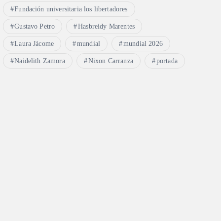
Fundación universitaria los libertadores
Gustavo Petro
Hasbreidy Marentes
Laura Jácome
mundial
mundial 2026
Naidelith Zamora
Nixon Carranza
portada