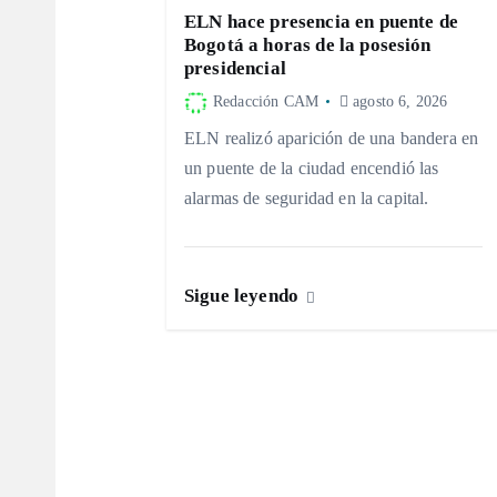
ELN hace presencia en puente de
i
Bogotá a horas de la posesión
presidencial
ó
Redacción CAM
agosto 6, 2026
ELN realizó aparición de una bandera en
n
un puente de la ciudad encendió las
alarmas de seguridad en la capital.
d
e
Sigue leyendo
e
n
t