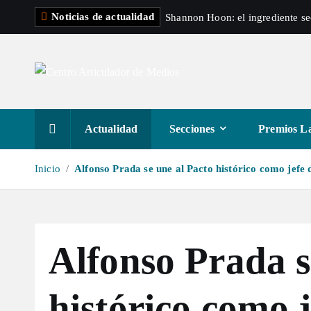
S
Noticias de actualidad
Shannon Hoon: el ingrediente s
a
l
t
a
r
a
Actualidad
Secciones
Premios La
l
c
Inicio
Alfonso Prada se une al Pacto histórico como jefe 
o
n
t
e
Alfonso Prada s
n
i
d
histórico como j
o