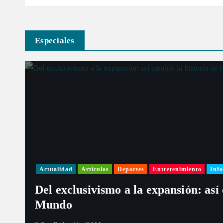
r
Especiales
a
d
a
s
Actualidad
Artículos
Deportes
Entretenimiento
Info
Del exclusivismo a la expansión: así
Mundo