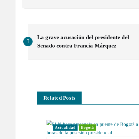
N
La grave acusación del presidente del
a
Senado contra Francia Márquez
v
e
g
Related Posts
a
Actualidad
Bogotá
c