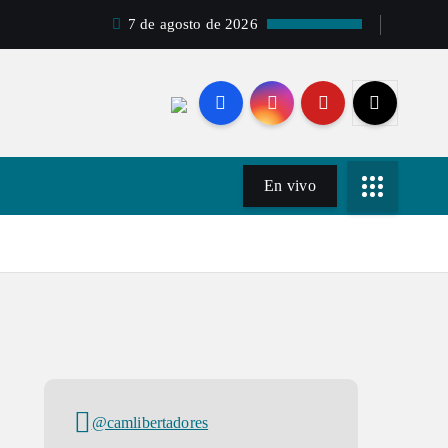
7 de agosto de 2026
En vivo
@camlibertadores