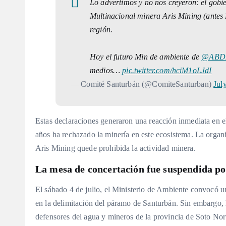
Lo advertimos y no nos creyeron: el gobi
Multinacional minera Aris Mining (antes 
región.
Hoy el futuro Min de ambiente de
@ABD
medios…
pic.twitter.com/hciM1oLJdI
— Comité Santurbán (@ComiteSanturban)
Jul
Estas declaraciones generaron una reacción inmediata en 
años ha rechazado la minería en este ecosistema
. La organ
Aris Mining quede prohibida la actividad minera.
La mesa de concertación fue suspendida po
El sábado 4 de julio, el Ministerio de Ambiente convocó
en la delimitación del páramo de Santurbán
. Sin embargo, 
defensores del agua y mineros de la provincia de Soto Nor