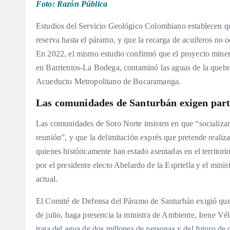
Foto: Razón Pública
Estudios del Servicio Geológico Colombiano establecen q
reserva hasta el páramo, y que la recarga de acuíferos no oc
En 2022, el mismo estudio confirmó que el proyecto mine
en Barrientos-La Bodega, contaminó las aguas de la quebrad
Acueducto Metropolitano de Bucaramanga
.
Las comunidades de Santurbán exigen parti
Las comunidades de Soto Norte insisten en que “socializar 
reunión”, y que la delimitación exprés que pretende realiza
quienes históricamente han estado asentadas en el territori
por el presidente electo Abelardo de la Espriella y el min
actual
.
El Comité de Defensa del Páramo de Santurbán exigió que
de julio, haga presencia la ministra de Ambiente, Irene Vé
trata del agua de dos millones de personas y del futuro de