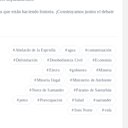
s que están haciendo historia. ¡Construyamos juntos el debate
Abelardo de la Espriella
agua
contaminación
Delimitación
Desobediencia Civil
Economía
Electo
gobierno
Mineria
Minería Ilegal
Ministerio de Ambiente
Norte de Santander
Páramo de Santurbán
petro
Preocupación
Salud
santander
Soto Norte
vida