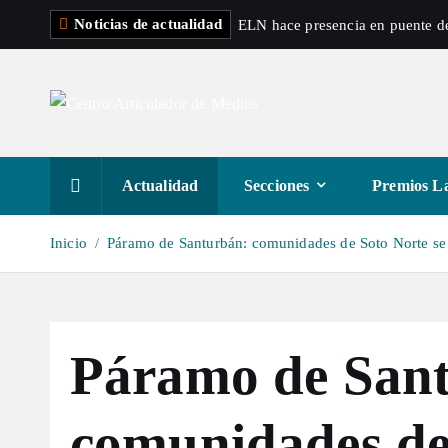
S
Noticias de actualidad
ELN hace presencia en puente de
a
l
t
a
r
a
Actualidad
Secciones
Premios La
l
c
Inicio
Páramo de Santurbán: comunidades de Soto Norte se d
o
n
t
e
Páramo de San
n
i
d
comunidades de
o