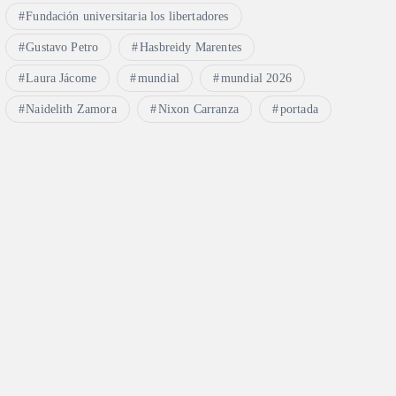
Fundación universitaria los libertadores
Gustavo Petro
Hasbreidy Marentes
Laura Jácome
mundial
mundial 2026
Naidelith Zamora
Nixon Carranza
portada