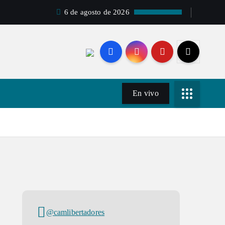
6 de agosto de 2026
En vivo
@camlibertadores