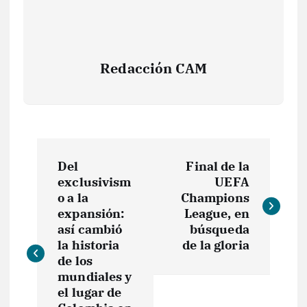
Redacción CAM
N
Del
Final de la
a
exclusivism
UEFA
o a la
Champions
v
expansión:
League, en
así cambió
búsqueda
e
la historia
de la gloria
de los
mundiales y
g
el lugar de