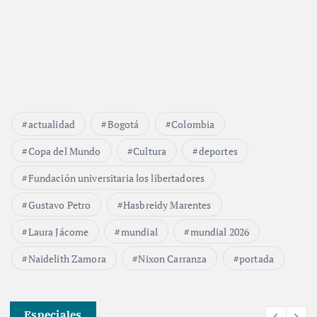
actualidad
Bogotá
Colombia
Copa del Mundo
Cultura
deportes
Fundación universitaria los libertadores
Gustavo Petro
Hasbreidy Marentes
Laura Jácome
mundial
mundial 2026
Naidelith Zamora
Nixon Carranza
portada
Especiales