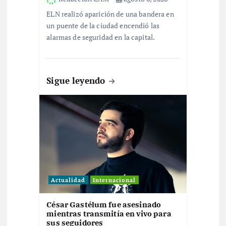
t
ELN realizó aparición de una bandera en
r
un puente de la ciudad encendió las
alarmas de seguridad en la capital.
a
d
Sigue leyendo
a
s
Actualidad
Internacional
César Gastélum fue asesinado
mientras transmitía en vivo para
sus seguidores