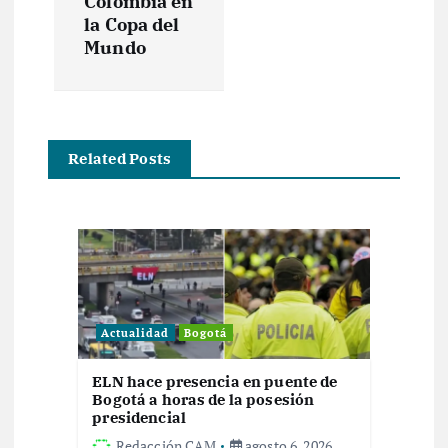
Colombia en
a
la Copa del
Mundo
c
i
ó
Related Posts
n
d
e
Actualidad
Bogotá
e
ELN hace presencia en puente de
n
Bogotá a horas de la posesión
presidencial
Redacción CAM
agosto 6, 2026