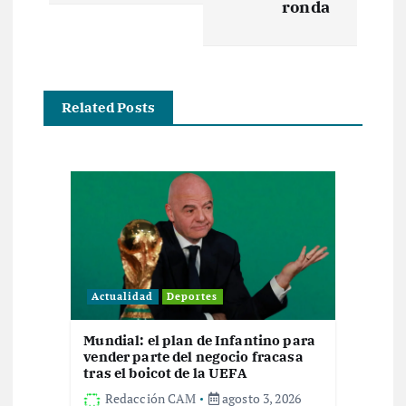
ronda
a
c
i
Related Posts
ó
n
d
e
Actualidad
Deportes
e
Mundial: el plan de Infantino para
vender parte del negocio fracasa
n
tras el boicot de la UEFA
Redacción CAM
agosto 3, 2026