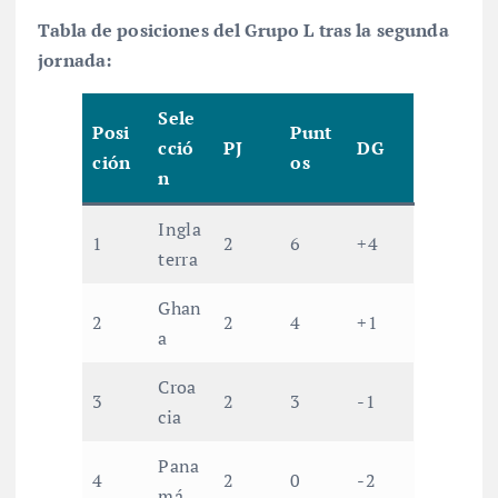
Tabla de posiciones del Grupo L tras la segunda
jornada:
Sele
Posi
Punt
cció
PJ
DG
ción
os
n
Ingla
1
2
6
+4
terra
Ghan
2
2
4
+1
a
Croa
3
2
3
-1
cia
Pana
4
2
0
-2
má