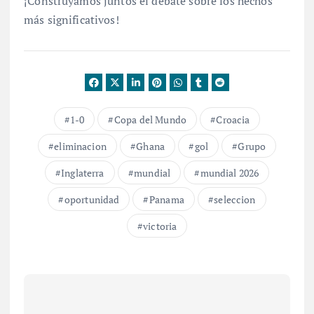
¡Construyamos juntos el debate sobre los hechos
más significativos!
1-0
Copa del Mundo
Croacia
eliminacion
Ghana
gol
Grupo
Inglaterra
mundial
mundial 2026
oportunidad
Panama
seleccion
victoria