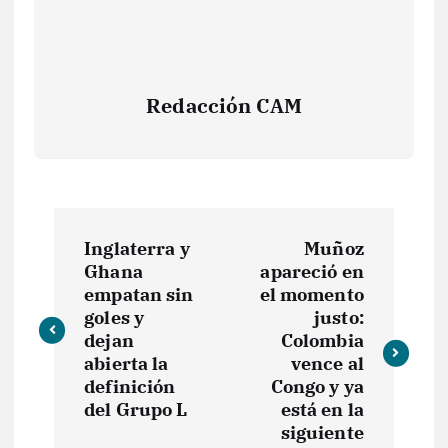
Redacción CAM
N
Inglaterra y
Muñoz
a
Ghana
apareció en
empatan sin
el momento
v
goles y
justo:
dejan
Colombia
e
abierta la
vence al
definición
Congo y ya
del Grupo L
está en la
g
siguiente