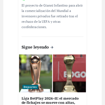
t
El proyecto de Gianni Infantino para abrir
la comercialización del Mundial a
r
inversores privados fue retirado tras el
rechazo de la UEFA y otras
a
confederaciones.
d
Sigue leyendo
a
s
Deportes
Liga BetPlay 2026-II: el mercado
de fichajes se mueve con altas,