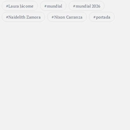
Laura Jácome
mundial
mundial 2026
Naidelith Zamora
Nixon Carranza
portada