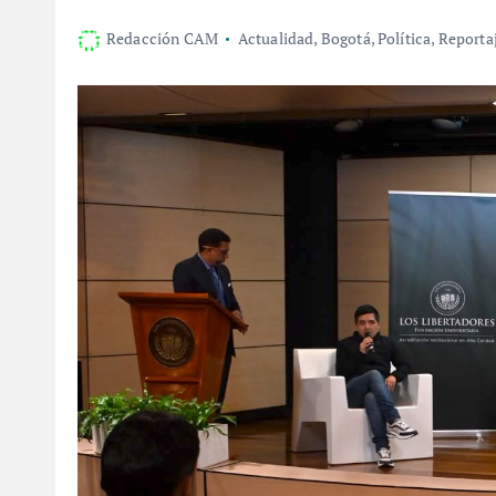
Redacción CAM
Actualidad
,
Bogotá
,
Política
,
Reporta