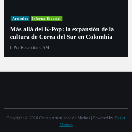
Investigación
Actualidad
Cultura
Infografía
Informe Especial
Política
Reportaje
Entre curules y violencia de género: el
desafío de las mujeres para el nuevo
Congreso
Por
Redacción CAM
Copyright © 2026 Centro Articulador de Medios | Powered by
Desert
Themes