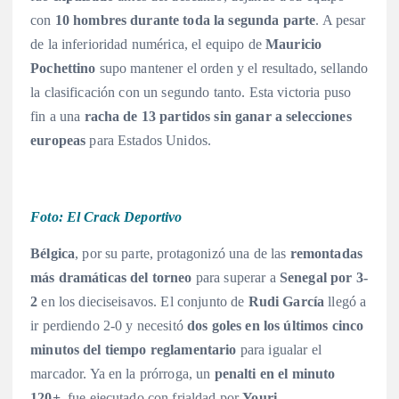
con
10 hombres durante toda la segunda parte
. A pesar
de la inferioridad numérica, el equipo de
Mauricio
Pochettino
supo mantener el orden y el resultado, sellando
la clasificación con un segundo tanto. Esta victoria puso
fin a una
racha de 13 partidos sin ganar a selecciones
europeas
para Estados Unidos.
Foto: El Crack Deportivo
Bélgica
, por su parte, protagonizó una de las
remontadas
más dramáticas del torneo
para superar a
Senegal por 3-
2
en los dieciseisavos
. El conjunto de
Rudi García
llegó a
ir perdiendo 2-0 y necesitó
dos goles en los últimos cinco
minutos del tiempo reglamentario
para igualar el
marcador
. Ya en la prórroga, un
penalti en el minuto
120+
, fue ejecutado con frialdad por
Youri