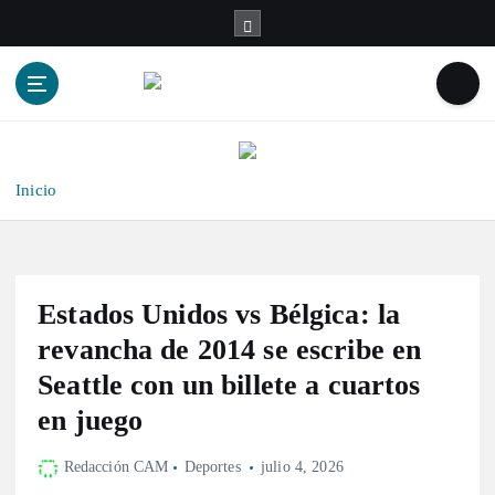
S
a
l
t
a
r
a
l
Inicio
c
o
n
t
Estados Unidos vs Bélgica: la
e
n
revancha de 2014 se escribe en
i
Seattle con un billete a cuartos
d
en juego
o
Redacción CAM
Deportes
julio 4, 2026