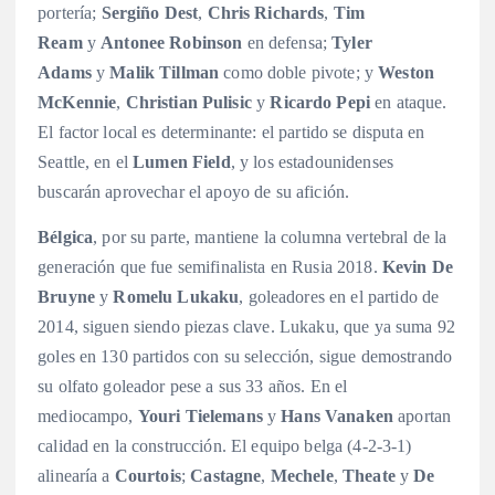
portería;
Sergiño Dest
,
Chris Richards
,
Tim
Ream
y
Antonee Robinson
en defensa;
Tyler
Adams
y
Malik Tillman
como doble pivote; y
Weston
McKennie
,
Christian Pulisic
y
Ricardo Pepi
en ataque
.
El factor local es determinante: el partido se disputa en
Seattle, en el
Lumen Field
, y los estadounidenses
buscarán aprovechar el apoyo de su afición.
Bélgica
, por su parte, mantiene la columna vertebral de la
generación que fue semifinalista en Rusia 2018.
Kevin De
Bruyne
y
Romelu Lukaku
, goleadores en el partido de
2014, siguen siendo piezas clave
. Lukaku, que ya suma 92
goles en 130 partidos con su selección, sigue demostrando
su olfato goleador pese a sus 33 años
. En el
mediocampo,
Youri Tielemans
y
Hans Vanaken
aportan
calidad en la construcción
. El equipo belga (4-2-3-1)
alinearía a
Courtois
;
Castagne
,
Mechele
,
Theate
y
De