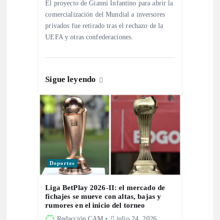
El proyecto de Gianni Infantino para abrir la
comercialización del Mundial a inversores
a
privados fue retirado tras el rechazo de la
UEFA y otras confederaciones.
d
a
Sigue leyendo
s
Deportes
Liga BetPlay 2026-II: el mercado de
fichajes se mueve con altas, bajas y
rumores en el inicio del torneo
Redacción CAM
julio 24, 2026