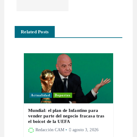
c
i
ó
Related Posts
n
d
e
e
Actualidad
Deportes
n
Mundial: el plan de Infantino para
vender parte del negocio fracasa tras
t
el boicot de la UEFA
Redacción CAM
agosto 3, 2026
r