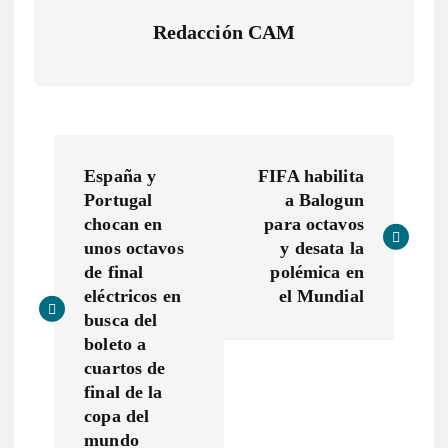
Redacción CAM
N
España y
FIFA habilita
a
Portugal
a Balogun
chocan en
para octavos
v
unos octavos
y desata la
de final
polémica en
e
eléctricos en
el Mundial
busca del
g
boleto a
cuartos de
a
final de la
copa del
mundo