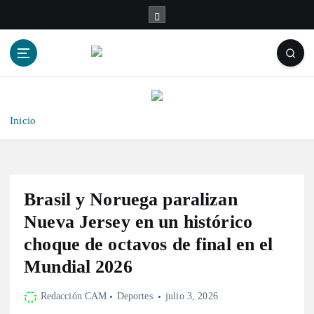
S
a
l
t
a
r
a
l
Inicio
c
o
n
t
Brasil y Noruega paralizan
e
n
Nueva Jersey en un histórico
i
choque de octavos de final en el
d
Mundial 2026
o
Redacción CAM
Deportes
julio 3, 2026