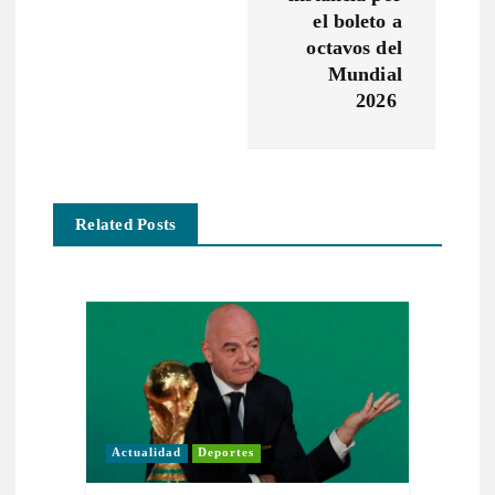
a
el boleto a
c
octavos del
Mundial
2026
i
ó
n
Related Posts
d
e
e
n
Actualidad
Deportes
t