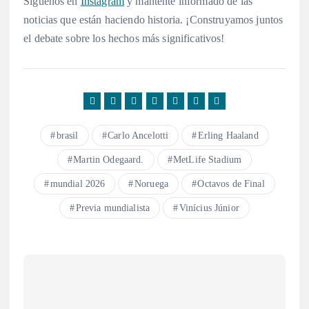
Síguenos en
Instagram
y mantente informado de las
noticias que están haciendo historia. ¡Construyamos juntos
el debate sobre los hechos más significativos!
brasil
Carlo Ancelotti
Erling Haaland
Martin Odegaard.
MetLife Stadium
mundial 2026
Noruega
Octavos de Final
Previa mundialista
Vinícius Júnior