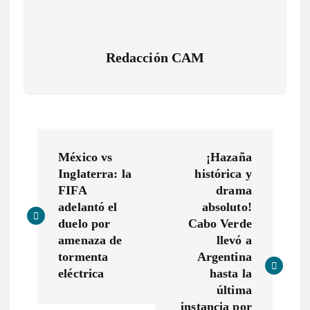
Redacción CAM
N
México vs
¡Hazaña
a
Inglaterra: la
histórica y
FIFA
drama
v
adelantó el
absoluto!
duelo por
Cabo Verde
e
amenaza de
llevó a
tormenta
Argentina
g
eléctrica
hasta la
última
instancia por