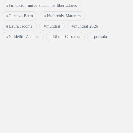
Fundación universitaria los libertadores
Gustavo Petro
Hasbreidy Marentes
Laura Jácome
mundial
mundial 2026
Naidelith Zamora
Nixon Carranza
portada