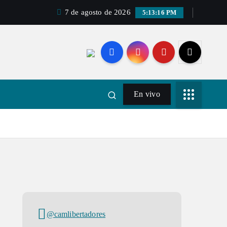
7 de agosto de 2026
5:13:16 PM
En vivo
@camlibertadores