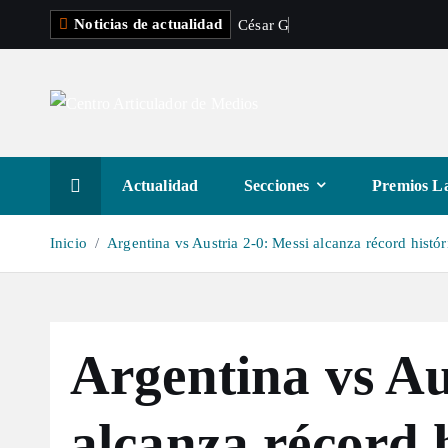
S
Noticias de actualidad
C
é
s
a
r
G
a
s
t
é
l
u
a
l
t
a
r
a
Actualidad
Secciones
Premios La
l
c
Inicio
Argentina vs Austria 2-0: Messi alcanza récord histó
o
n
t
e
Argentina vs Au
n
i
d
alcanza récord h
o