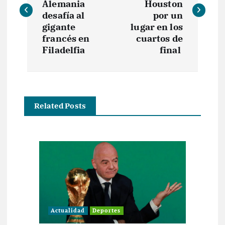
v
Alemania
Houston
desafía al
por un
e
gigante
lugar en los
francés en
cuartos de
Filadelfia
final
g
a
c
Related Posts
i
ó
n
d
Actualidad
Deportes