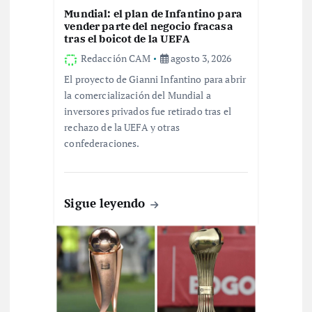
e
Mundial: el plan de Infantino para
vender parte del negocio fracasa
e
tras el boicot de la UEFA
Redacción CAM
agosto 3, 2026
n
El proyecto de Gianni Infantino para abrir
la comercialización del Mundial a
t
inversores privados fue retirado tras el
rechazo de la UEFA y otras
r
confederaciones.
a
d
Sigue leyendo
a
s