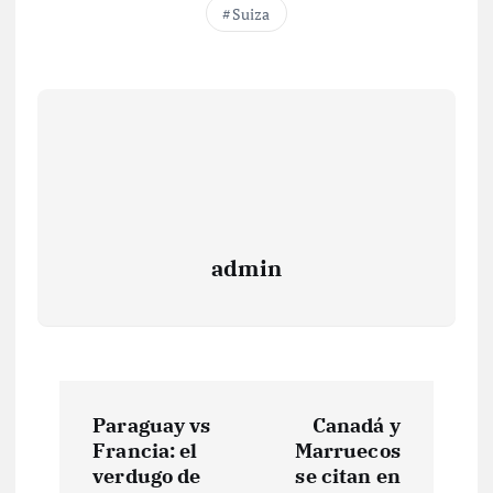
Suiza
admin
N
Paraguay vs
Canadá y
a
Francia: el
Marruecos
verdugo de
se citan en