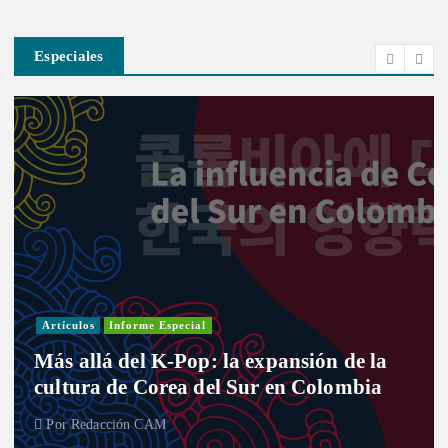
Especiales
Investigación
Actua
Informe Especial
Po
special
Entre curules y
-Pop: la expansión de la
desafío de las
rea del Sur en Colombia
Congreso
M
Por
Redacción CAM