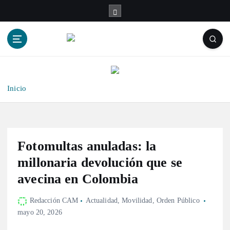
S
a
l
t
a
r
a
l
Inicio
c
o
n
t
Fotomultas anuladas: la
e
n
millonaria devolución que se
i
avecina en Colombia
d
o
Redacción CAM
Actualidad
,
Movilidad
,
Orden Público
mayo 20, 2026