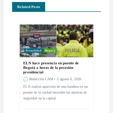
Related Posts
c
i
ó
n
Actualidad
Bogotá
d
ELN hace presencia en puente de
Bogotá a horas de la posesión
e
presidencial
Redacción CAM
agosto 6, 2026
e
ELN realizó aparición de una bandera en un
puente de la ciudad encendió las alarmas de
n
seguridad en la capital.
t