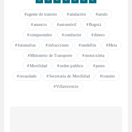
agente de transito
anulación
anulo
anuncio
automóvil
Bogotá
comparendos
conductor
dinero
fotomultas
infracciones
medellin
Meta
Ministerio de Transporte
motocicleta
Movilidad
orden publico
pesos
recaudado
Secretaria de Movilidad
transito
Villavicencio