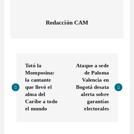
Redacción CAM
N
Totó la
Ataque a sede
a
Momposina:
de Paloma
la cantante
Valencia en
v
que llevó el
Bogotá desata
alma del
alerta sobre
e
Caribe a todo
garantías
el mundo
electorales
g
a