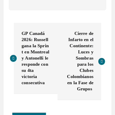
N
GP Canadá
Cierre de
a
2026: Russell
Infarto en el
gana la Sprin
Continente:
v
t en Montreal
Luces y
y Antonelli le
Sombras
e
responde con
para los
su 4ta
Clubes
g
victoria
Colombianos
consecutiva
en la Fase de
a
Grupos
c