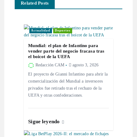
i
Related Posts
ó
n
Actualidad
Deportes
d
Mundial: el plan de Infantino para
vender parte del negocio fracasa tras
el boicot de la UEFA
e
Redacción CAM
agosto 3, 2026
e
El proyecto de Gianni Infantino para abrir la
comercialización del Mundial a inversores
n
privados fue retirado tras el rechazo de la
UEFA y otras confederaciones.
t
r
Sigue leyendo