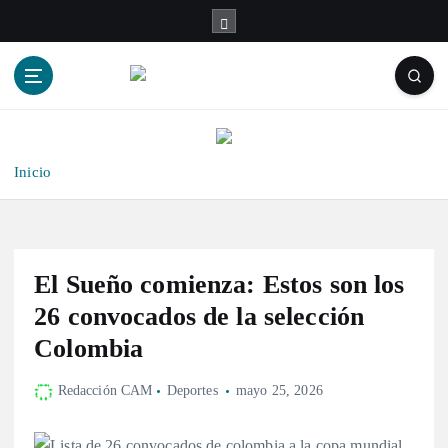
S
a
l
t
a
r
a
l
Inicio
c
o
n
t
El Sueño comienza: Estos son los
e
n
26 convocados de la selección
i
Colombia
d
o
Redacción CAM
Deportes
mayo 25, 2026